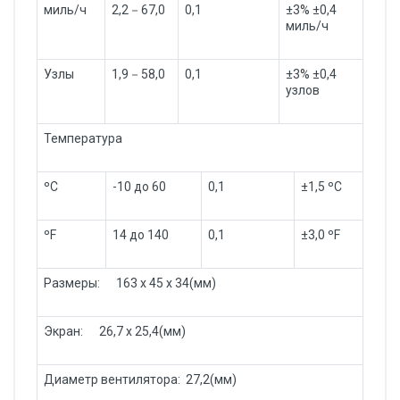
миль/ч
2,2－67,0
0,1
±3% ±0,4
миль/ч
Узлы
1,9－58,0
0,1
±3% ±0,4
узлов
Температура
ºC
-10 до 60
0,1
±1,5 ºC
ºF
14 до 140
0,1
±3,0 ºF
Размеры: 163 x 45 x 34(мм)
Экран: 26,7 x 25,4(мм)
Диаметр вентилятора: 27,2(мм)