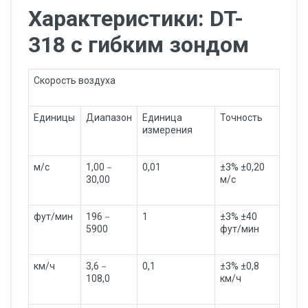
Характеристики: DT-
318 с гибким зондом
Скорость воздуха
Единицы
Диапазон
Единица
Точность
измерения
м/с
1,00－
0,01
±3% ±0,20
30,00
м/с
фут/мин
196－
1
±3% ±40
5900
фут/мин
км/ч
3,6－
0,1
±3% ±0,8
108,0
км/ч