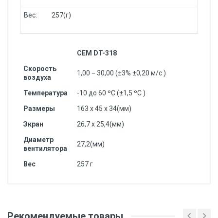
Вес: 257(г)
CEM DT-318
Скорость
1,00－30,00 (±3% ±0,20 м/с )
воздуха
Температура
-10 до 60 ºC (±1,5 ºC )
Размеры
163 x 45 x 34(мм)
Экран
26,7 x 25,4(мм)
Диаметр
27,2(мм)
вентилятора
Вес
257 г
Добавьте свой отзыв
Вес
Рекомендуемые товары