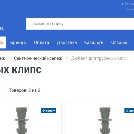
г. Минс
Пн-
ва
 %
Бренды
Оплата
Доставка
Каталоги
Обзоры
ёж
Сантехнический крепеж
Дюбеля для трубных клипс
ых клипс
Товаров:
2
из
2