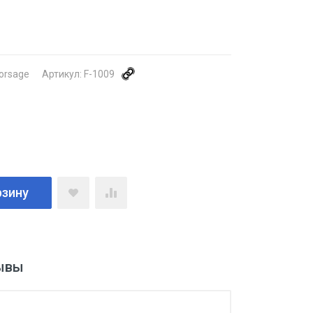
orsage
Артикул:
F-1009
рзину
ывы