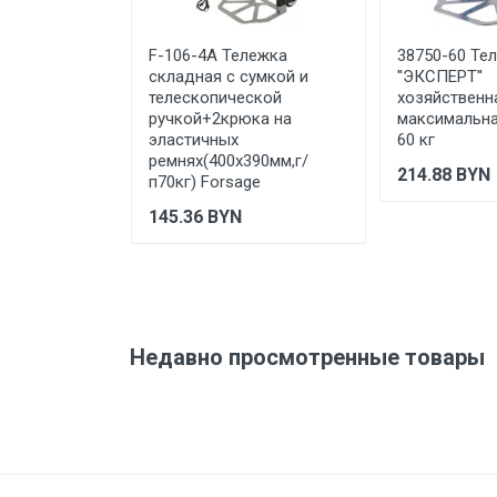
Страна производства
Отправить отзыв
F-106-4A Тележка
38750-60 Те
Срок службы
складная с сумкой и
''ЭКСПЕРТ''
телескопической
хозяйственна
Дата изготовления
ручкой+2крюка на
максимальна
эластичных
60 кг
Срок годности
ремнях(400х390мм,г/
214.88
BYN
п70кг) Forsage
Подтверждение
соответствия
145.36
BYN
Организация импортер
Недавно просмотренные товары