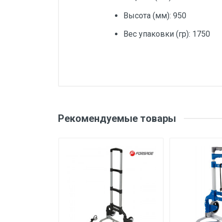
Высота (мм): 950
Вес упаковки (гр): 1750
Добавьте свой о
Общая длина (Од), мм
Цвет товара
Оценка
Ваш
Рекомендуемые товары
Глубина, мм
Тип товара
Ваше сообщение
Материал
Вес
Бренд
Производитель и место
нахождения