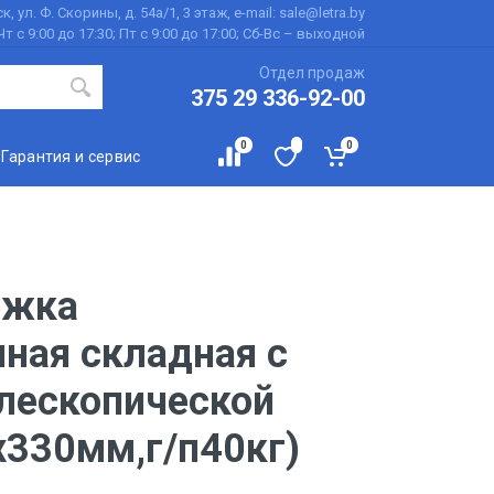
к, ул. Ф. Скорины, д. 54а/1, 3 этаж, e-mail: sale@letra.by
Чт с 9:00 до 17:30; Пт с 9:00 до 17:00; Сб-Вс – выходной
Отдел продаж
375 29 336-92-00
0
0
Гарантия и сервис
ежка
ная складная с
елескопической
х330мм,г/п40кг)