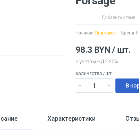
Forsage
Добавить отзыв
Наличие:
Под заказ
Бренд:
F
98.3
BYN
/ шт.
с учетом НДС 20%
КОЛИЧЕСТВО
/ ШТ.
В ко
исание
Характеристики
Отз