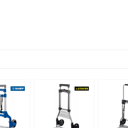
тзыв
270
чёрный
е имя
Email
330
Сумка хозяйственная
полипропилен
1 штука весит 1,75 килограмма.
Forsage
Торговый дом «Форсаж Инструмент Бел, ЧТУП Республика Белар
Папернянский с/с, д Дубовляны, д. 43, каб. 22