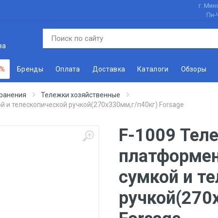
г. Минс
Пн-
ва
 %
Бренды
Оплата
Доставка
Каталоги
Обзоры
хранения
Тележки хозяйственные
й и телескопической ручкой(270х330мм,г/п40кг) Forsage
F-1009 Тел
платформен
сумкой и т
ручкой(270