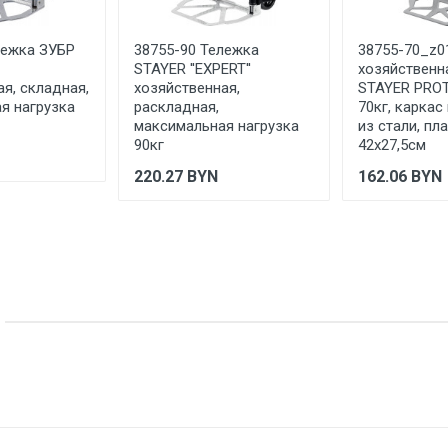
КИТАЙ
лежка ЗУБР
38755-90 Тележка
38755-70_z0
Указан на упаковке / в паспорте товара
STAYER ''EXPERT''
хозяйственн
я, складная,
хозяйственная,
STAYER PROT
Указана на упаковке / в паспорте товара
я нагрузка
раскладная,
70кг, каркас
максимальная нагрузка
из стали, пл
Указан на упаковке / в паспорте товара
90кг
42х27,5см
Товар соответствует требованиям технических регламентов ТР
220.27
BYN
162.06
BYN
сертификата/декларации соответствия содержатся в сопрово
товару и предоставляются по запросу покупателя
Частное предприятие "ТД "Форсаж Инструмент Бел" 223043, Мин
Дубовляны, д. 43, каб. 22