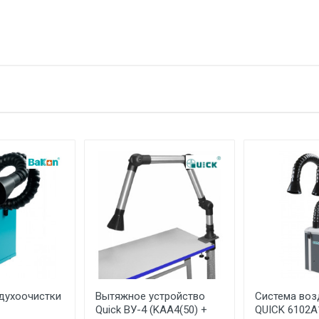
тзыв
Quick
QUICK INTELLIGENT EQUIPMENT CO.,LTD Китай, No.11 Fengxiang R
е имя
Email
Zone,Changzhou, Jiangsu, China, 213167
КИТАЙ
Указан на упаковке / в паспорте товара
Указана на упаковке / в паспорте товара
Указан на упаковке / в паспорте товара
Товар соответствует требованиям технических регламентов ТР
сертификата/декларации соответствия содержатся в сопрово
товару и предоставляются по запросу покупателя
ООО "Летра", Беларусь, г. Минск, ул. Ф.Скорины, 54а/1, офис 34
духоочистки
Вытяжное устройство
Система воз
Quick ВУ-4 (KAA4(50) +
QUICK 6102A