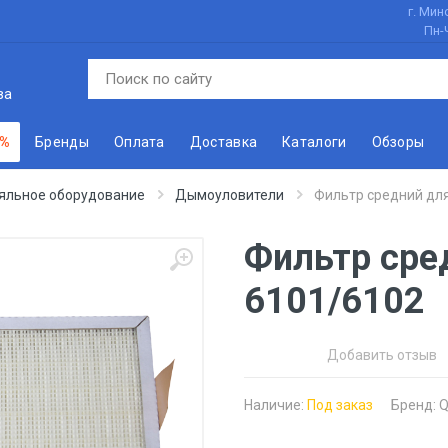
г. Минс
Пн-
ва
 %
Бренды
Оплата
Доставка
Каталоги
Обзоры
яльное оборудование
Дымоуловители
Фильтр средний для
Фильтр сре
6101/6102
Добавить отзыв
Наличие:
Под заказ
Бренд:
Q