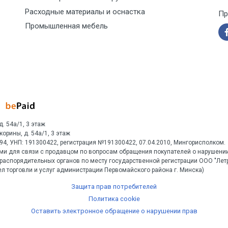
Расходные материалы и оснастка
Пр
Промышленная мебель
д. 54а/1, 3 этаж
Скорины, д. 54а/1, 3 этаж
1594, УНП: 191300422, регистрация №191300422, 07.04.2010, Мингорисполком.
ми для связи с продавцом по вопросам обращения покупателей о нарушении
распорядительных органов по месту государственной регистрации ООО "Ле
л торговли и услуг администрации Первомайского района г. Минска)
Защита прав потребителей
Политика cookie
Оставить электронное обращение о нарушении прав