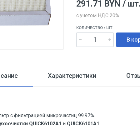
291.71
BYN
/ шт
с учетом НДС 20%
КОЛИЧЕСТВО
/ ШТ.
В ко
исание
Характеристики
Отз
тр с фильтрацией микрочастиц 99.97%.
ухоочистки QUICK6102A1
и
QUICK6101A1