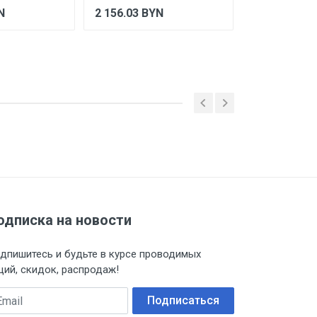
N
2 156.03
BYN
54.9
BYN
одписка на новости
дпишитесь и будьте в курсе проводимых
ций, скидок, распродаж!
ail
Подписаться