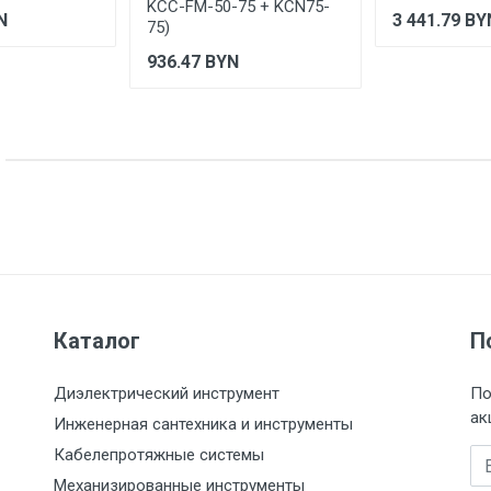
KCC-FM-50-75 + KCN75-
N
3 441.79
BY
75)
936.47
BYN
Каталог
П
Диэлектрический инструмент
По
ак
Инженерная сантехника и инструменты
Кабелепротяжные системы
Em
Механизированные инструменты