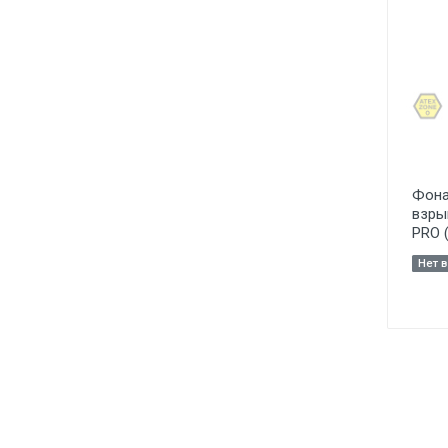
Фона
взры
PRO 
Нет 