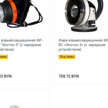
 взрывозащищенная ФР-
Фара взрывозащищенная Ф
''Экотон-5'' (с зарядным
ВС «Экотон-3» (с зарядным
ойством)
устройством)
заказ
Под заказ
23
BYN
758.72
BYN