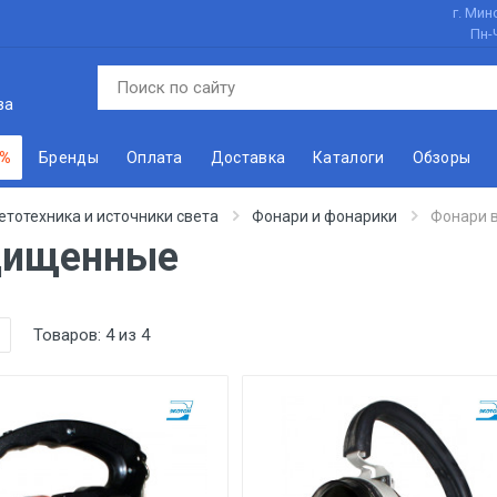
г. Минс
Пн-
ва
 %
Бренды
Оплата
Доставка
Каталоги
Обзоры
етотехника и источники света
Фонари и фонарики
Фонари 
щищенные
Товаров:
4
из
4