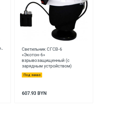
Р-
Светильник СГСВ-6
«Экотон-6»
взрывозащищенный (с
зарядным устройством)
Под заказ
607.93
BYN