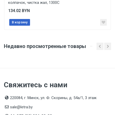
колпачок, чистка жал, 1300С
Подтверждение соответствия
134.02
BYN
Товар соответствует требованиям технических
регламентов ТР ТС (ЕАЭС). Сведения о номере
В корзину
сертификата/декларации соответствия содержатся
в сопроводительной документации к товару и
предоставляются по запросу покупателя
Недавно просмотренные товары
Организация импортер
ООО "Летра", Беларусь, г. Минск, ул. Ф.Скорины,
54а/1, офис 34
Свяжитесь с нами
220084, г. Минск, ул. Ф. Скорины, д. 54а/1, 3 этаж
sale@letra.by