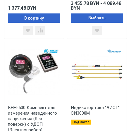
3 455.78
BYN
- 4 089.48
1 377.48
BYN
BYN
Выбрать
В корзину
КНН-500 Комплект для
Индикатор тока ''АИСТ''
измерения наведенного
ЭИ3008М
напряжения (без
Под заказ
поверки) с УДСП
(Электроприбор)