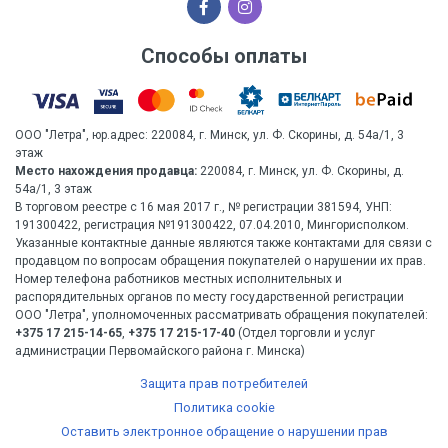
Способы оплаты
ООО "Летра", юр.адрес: 220084, г. Минск, ул. Ф. Скорины, д. 54а/1, 3
этаж
Место нахождения продавца:
220084, г. Минск, ул. Ф. Скорины, д.
54а/1, 3 этаж
В торговом реестре с 16 мая 2017 г., № регистрации 381594, УНП:
191300422, регистрация №191300422, 07.04.2010, Мингорисполком.
Указанные контактные данные являются также контактами для связи с
продавцом по вопросам обращения покупателей о нарушении их прав.
Номер телефона работников местных исполнительных и
распорядительных органов по месту государственной регистрации
ООО "Летра", уполномоченных рассматривать обращения покупателей:
+375 17 215-14-65
,
+375 17 215-17-40
(Отдел торговли и услуг
администрации Первомайского района г. Минска)
Защита прав потребителей
Политика cookie
Оставить электронное обращение о нарушении прав