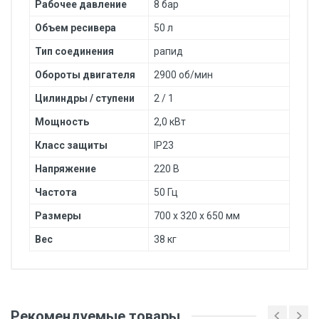
Рабочее давление
8 бар
Объем ресивера
50 л
Тип соединения
рапид
Обороты двигателя
2900 об/мин
Цилиндры / ступени
2 / 1
Мощность
2,0 кВт
Класс защиты
IP23
Напряжение
220 В
Частота
50 Гц
Размеры
700 x 320 x 650 мм
Вес
38 кг
Добавьте свой отзыв
Тип товара
Рекомендуемые товары