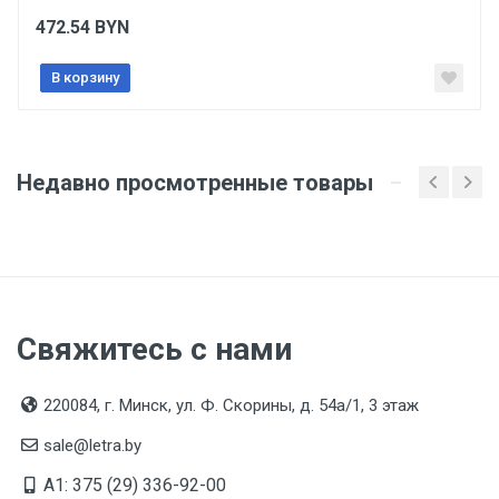
в сопроводительной документации к товару и
предоставляются по запросу покупателя
472.54
BYN
Организация импортер
В корзину
ООО "Летра", Беларусь, г. Минск, ул. Ф.Скорины,
54а/1, офис 34
Недавно просмотренные товары
Свяжитесь с нами
220084, г. Минск, ул. Ф. Скорины, д. 54а/1, 3 этаж
sale@letra.by
A1: 375 (29) 336-92-00