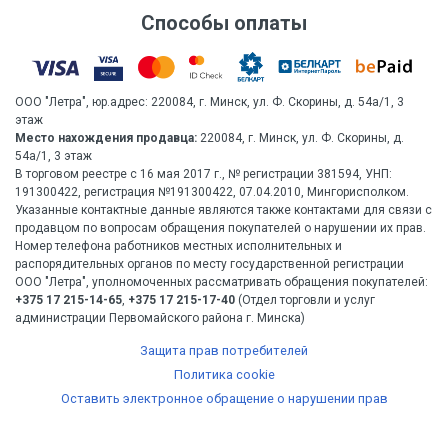
Способы оплаты
ООО "Летра", юр.адрес: 220084, г. Минск, ул. Ф. Скорины, д. 54а/1, 3
этаж
Место нахождения продавца:
220084, г. Минск, ул. Ф. Скорины, д.
54а/1, 3 этаж
В торговом реестре с 16 мая 2017 г., № регистрации 381594, УНП:
191300422, регистрация №191300422, 07.04.2010, Мингорисполком.
Указанные контактные данные являются также контактами для связи с
продавцом по вопросам обращения покупателей о нарушении их прав.
Номер телефона работников местных исполнительных и
распорядительных органов по месту государственной регистрации
ООО "Летра", уполномоченных рассматривать обращения покупателей:
+375 17 215-14-65
,
+375 17 215-17-40
(Отдел торговли и услуг
администрации Первомайского района г. Минска)
Защита прав потребителей
Политика cookie
Оставить электронное обращение о нарушении прав