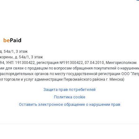
д. 54а/1, 3 этаж
Скорины, д. 54а/1, 3 этаж
1594, УНП: 191300422, регистрация №191300422, 07.04.2010, Мингорисполком.
ми для связи с продавцом по вопросам обращения покупателей о нарушении
распорядительных органов по месту государственной регистрации ООО "Ле
л торговли и услуг администрации Первомайского района г. Минска)
Защита прав потребителей
Политика cookie
Оставить электронное обращение о нарушении прав