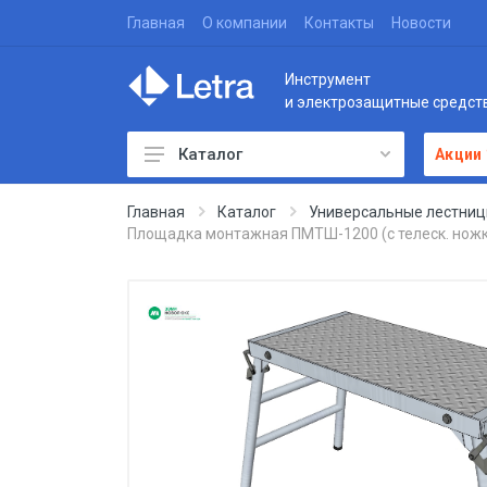
Главная
О компании
Контакты
Новости
Инструмент
и электрозащитные средст
Каталог
Акции
Главная
Каталог
Универсальные лестниц
Площадка монтажная ПМТШ-1200 (с телеск. ножка