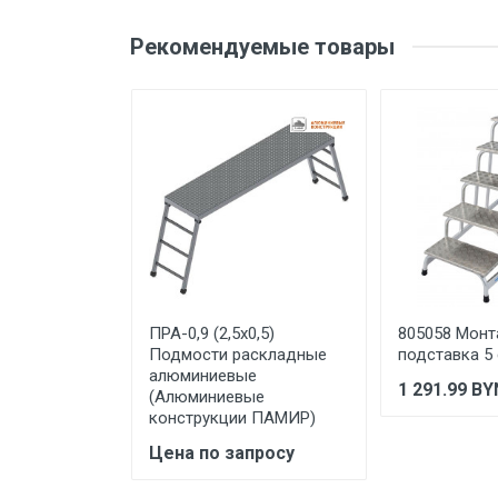
Оценка
Ваш
Высота до рабочей
Рекомендуемые товары
площадки, м
Максимальная статическая
нагрузка, кг
Ваше сообщение
Рабочая высота (max), м
Тип товара
Материал
Вес
Бренд
Отправить отзыв
ПРА-0,9 (2,5х0,5)
805058 Мон
Производитель и место
Подмости раскладные
подставка 5
нахождения
алюминиевые
1 291.99
BY
(Алюминиевые
Страна производства
конструкции ПАМИР)
Срок службы
Цена по запросу
Дата изготовления