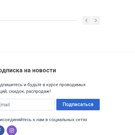
 ТС (ЕАЭС). Сведения о номере
дительной документации к
одписка на новости
дпишитесь и будьте в курсе проводимых
ций, скидок, распродаж!
ail
Подписаться
исоединяйтесь к нам в социальных сетях