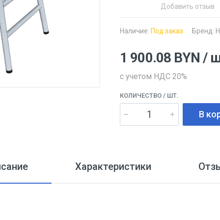
Добавить отзыв
Наличие:
Под заказ
Бренд:
Н
1 900.08
BYN
/ 
с учетом НДС 20%
КОЛИЧЕСТВО
/ ШТ.
В ко
исание
Характеристики
Отз