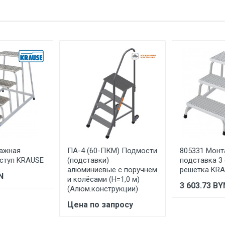
е имя
Email
1.2
200
3.2
Монтажная площадка
алюминий (Al)
1 штука весит 13 килограммов.
Новолюкс
тажная
ПА-4 (60-ПКМ) Подмости
805331 Мон
ЗЭМИ Новолюкс ООО, Россия, Кемеровская область, г. Новокузн
 ступ KRAUSE
(подставки)
подставка 3 
алюминиевые с поручнем
решетка KR
N
и колёсами (H=1,0 м)
РОССИЯ
3 603.73
BY
(Алюм.конструкции)
Указан на упаковке / в паспорте товара
Цена по запросу
Указана на упаковке / в паспорте товара