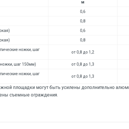
м
0,6
0,8
окая)
0,6
окая)
0,8
пические ножки, шаг
от 0,8 до 1,2
 ножки, шаг 150мм)
от 0,8 до 1,3
пические ножки, шаг
от 0,8 до 1,3
ажной площадки могут быть усилены дополнительно алюми
лены съемные ограждения.
тзыв
1.20х0.60