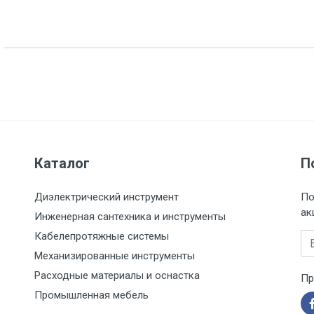
Указан на упаковке / в паспорте товара
Товар соответствует требованиям технических регламентов ТР
сертификата/декларации соответствия содержатся в сопрово
товару и предоставляются по запросу покупателя
ООО "Летра", Беларусь, г. Минск, ул. Ф.Скорины, 54а/1, офис 34
Каталог
П
Диэлектрический инструмент
По
ак
Инженерная сантехника и инструменты
Кабелепротяжные системы
Em
Механизированные инструменты
Расходные материалы и оснастка
Пр
Промышленная мебель