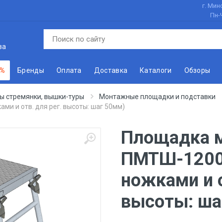
г. Минс
Пн-
ва
 %
Бренды
Оплата
Доставка
Каталоги
Обзоры
ы стремянки, вышки-туры
Монтажные площадки и подставки
ми и отв. для рег. высоты: шаг 50мм)
Площадка 
ПМТШ-1200 
ножками и о
высоты: ша