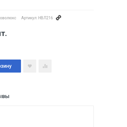
оволюкс
Артикул:
НВЛ216
шт.
рзину
ывы