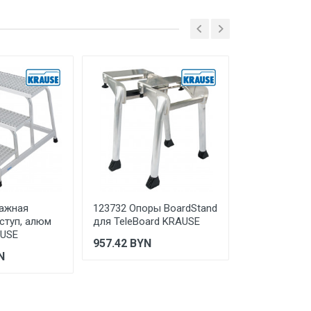
тажная
123732 Опоры BoardStand
1360203 Мал
ецк, ш. Кузнецкое, д. 12/4
ступ, алюм
для TeleBoard KRAUSE
NV 1360 2x3 
AUSE
Новая Высо
957.42
BYN
N
291.3
BYN