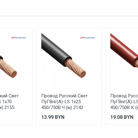
Да
е имя
Email
синий
Да
50
Медь
1
Поливинилхлорид (PVC)
5 - многопроволочная гибкая
кий Свет
Провод Русский Свет
Провод Русс
S 1х70
ПуГВнг(А)-LS 1х25
ПуГВнг(А)-L
круглый
м) 2155
450/750В Ч (м) 2142
450/750В К (
ПуГВнг(А)-LS
13.99
BYN
19.08
BYN
Провод ПуГВ
1 метр весит 0,517 килограмма.