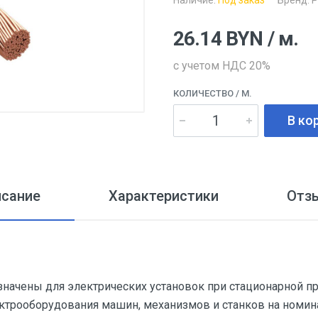
Наличие:
Под заказ
Бренд:
Р
26.14
BYN
/ м.
с учетом НДС 20%
КОЛИЧЕСТВО
/ М.
В ко
исание
Характеристики
Отз
начены для электрических установок при стационарной п
лектрооборудования машин, механизмов и станков на номи