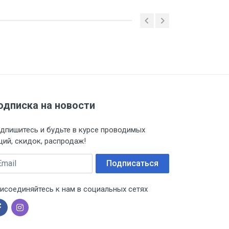
одписка на новости
дпишитесь и будьте в курсе проводимых
ций, скидок, распродаж!
 ТС (ЕАЭС). Сведения о номере
дительной документации к
ail
Подписаться
исоединяйтесь к нам в социальных сетях