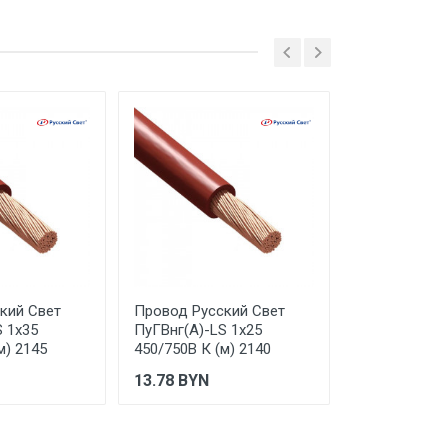
кий Свет
Провод Русский Свет
Провод Русс
S 1х35
ПуГВнг(А)-LS 1х25
ПуГВнг(А)-L
м) 2145
450/750В К (м) 2140
450/750В Ж/З
13.78
BYN
9.42
BYN