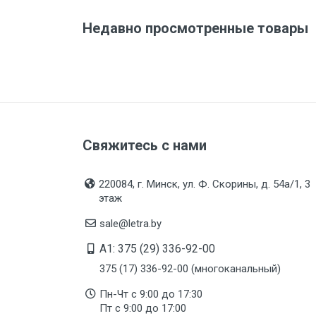
Бренд
Недавно просмотренные товары
Производитель и место
нахождения
Страна производства
Гарантийный срок
Срок службы
Свяжитесь с нами
Дата изготовления
Срок годности
220084, г. Минск, ул. Ф. Скорины, д. 54а/1, 3
этаж
Подтверждение
соответствия
sale@letra.by
A1: 375 (29) 336-92-00
Организация импортер
375 (17) 336-92-00 (многоканальный)
Пн-Чт с 9:00 до 17:30
Пт с 9:00 до 17:00