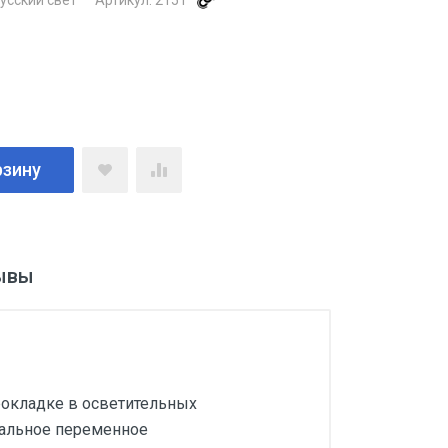
усский свет
Артикул:
2151
рзину
ывы
рокладке в осветительных
нальное переменное