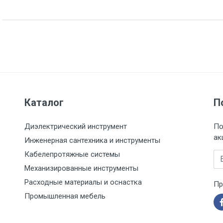
Русский свет
Русский свет, ООО Россия, г. Тверь, пр. Победы, д. 71, п. 5
РОССИЯ
3 года
Указан на упаковке / в паспорте товара
Каталог
П
Указана на упаковке / в паспорте товара
Диэлектрический инструмент
По
Указан на упаковке / в паспорте товара
ак
Инженерная сантехника и инструменты
Товар соответствует требованиям технических регламентов ТР
Кабелепротяжные системы
сертификата/декларации соответствия содержатся в сопрово
Em
товару и предоставляются по запросу покупателя
Механизированные инструменты
ООО "Летра", Беларусь, г. Минск, ул. Ф.Скорины, 54а/1, офис 34
Расходные материалы и оснастка
Пр
Промышленная мебель