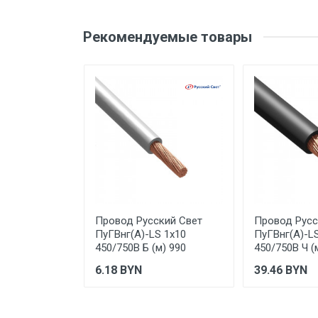
НГ- не поддерживает
Оценка
Ваш
горение
Рекомендуемые товары
Цвет товара
LS - low smoke (низкое
Ваше сообщение
выделение дыма)
Сечение жилы, кв.мм
Материал проводника
Количество жил
Материал оболочки
Отправить отзыв
Класс проводника
Провод Русский Свет
Провод Русс
ПуГВнг(А)-LS 1х10
ПуГВнг(А)-L
Форма провода
450/750В Б (м) 990
450/750В Ч (
Марка кабеля/провода
6.18
BYN
39.46
BYN
Тип товара
Вес