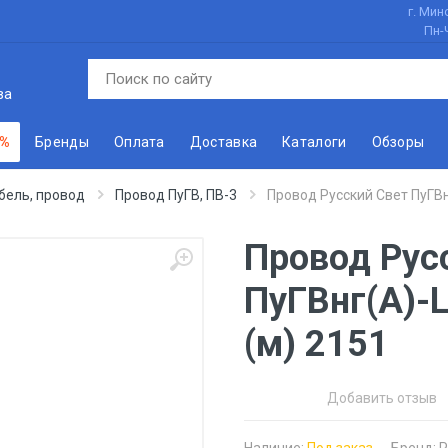
г. Минс
Пн-
ва
 %
Бренды
Оплата
Доставка
Каталоги
Обзоры
бель, провод
Провод ПуГВ, ПВ-3
Провод Русский Свет ПуГВн
Провод Рус
ПуГВнг(А)-
(м) 2151
Добавить отзыв