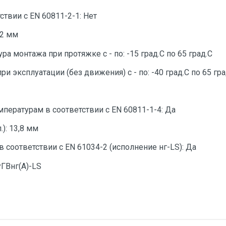
ствии с EN 60811-2-1: Нет
62 мм
 монтажа при протяжке с - по: -15 град.C по 65 град.C
и эксплуатации (без движения) с - по: -40 град.C по 65 гра
мпературам в соответствии с EN 60811-1-4: Да
): 13,8 мм
соответствии с EN 61034-2 (исполнение нг-LS): Да
ГВнг(А)-LS
тзыв
ГОСТ 31947-2012. ТУ 27.32.13-024-12350648-2023