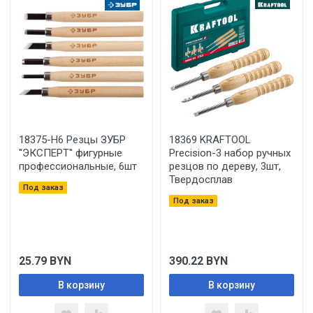
18375-H6 Резцы ЗУБР
18369 KRAFTOOL
''ЭКСПЕРТ'' фигурные
Precision-3 набор ручных
профессиональные, 6шт
резцов по дереву, 3шт,
Твердосплав
Под заказ
Под заказ
25.79
BYN
390.22
BYN
В корзину
В корзину