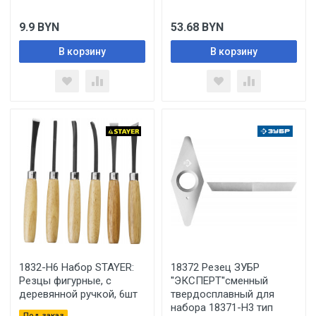
9.9
BYN
53.68
BYN
В корзину
В корзину
1832-H6 Набор STAYER:
18372 Резец ЗУБР
Резцы фигурные, с
''ЭКСПЕРТ''сменный
деревянной ручкой, 6шт
твердосплавный для
набора 18371-H3 тип
Под заказ