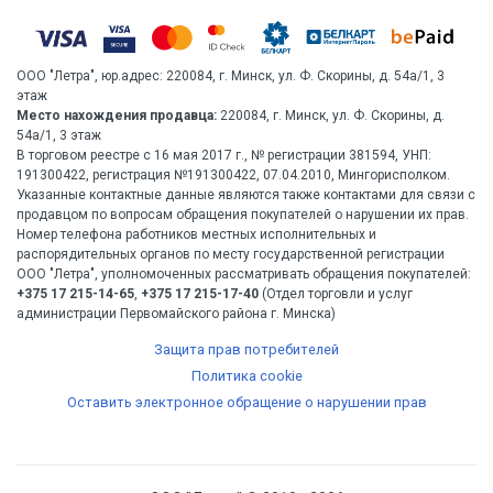
ООО "Летра", юр.адрес: 220084, г. Минск, ул. Ф. Скорины, д. 54а/1, 3
этаж
Место нахождения продавца:
220084, г. Минск, ул. Ф. Скорины, д.
54а/1, 3 этаж
В торговом реестре с 16 мая 2017 г., № регистрации 381594, УНП:
191300422, регистрация №191300422, 07.04.2010, Мингорисполком.
Указанные контактные данные являются также контактами для связи с
продавцом по вопросам обращения покупателей о нарушении их прав.
Номер телефона работников местных исполнительных и
распорядительных органов по месту государственной регистрации
ООО "Летра", уполномоченных рассматривать обращения покупателей:
+375 17 215-14-65
,
+375 17 215-17-40
(Отдел торговли и услуг
администрации Первомайского района г. Минска)
Защита прав потребителей
Политика cookie
Оставить электронное обращение о нарушении прав