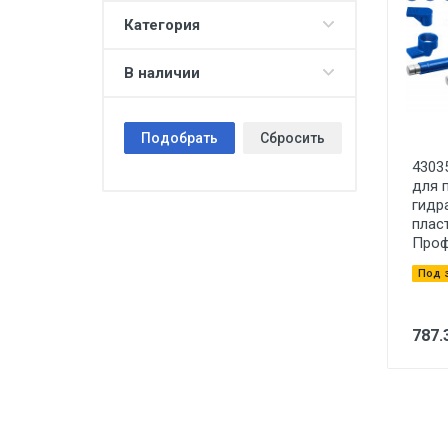
Категория
В наличии
Подобрать
Сбросить
4303
для 
гидр
плас
Проф
Под 
787.