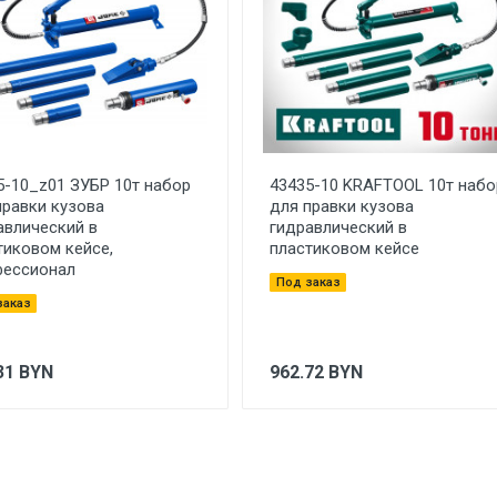
5-10_z01 ЗУБР 10т набор
43435-10 KRAFTOOL 10т набо
правки кузова
для правки кузова
авлический в
гидравлический в
тиковом кейсе,
пластиковом кейсе
ессионал
Под заказ
заказ
31
BYN
962.72
BYN