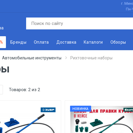
г. Минс
Пн-
ва
 %
Бренды
Оплата
Доставка
Каталоги
Обзоры
Автомобильные инструменты
Рихтовочные наборы
ры
Товаров:
2
из
2
НОВИНКА