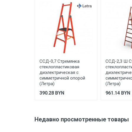
Ваше сообщение
Отправить отзыв
ССД-0,7 Стремянка
ССД-2,3 Ш С
стеклопластиковая
стеклопласт
диэлектрическая с
диэлектриче
симметричной опорой
симметрично
(Летра)
(Летра)
390.28
BYN
961.14
BYN
Недавно просмотренные товары