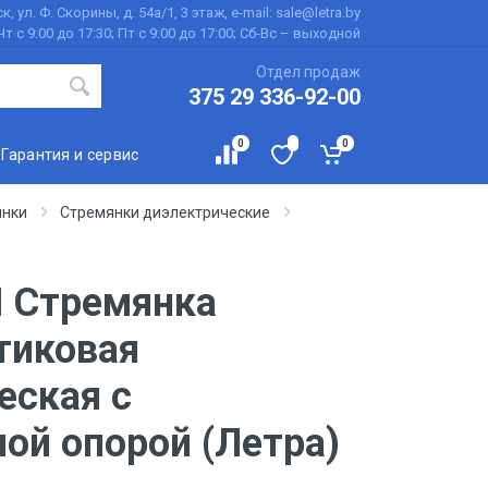
к, ул. Ф. Скорины, д. 54а/1, 3 этаж, e-mail: sale@letra.by
Чт с 9:00 до 17:30; Пт с 9:00 до 17:00; Сб-Вс – выходной
Отдел продаж
375 29 336-92-00
0
0
Гарантия и сервис
янки
Стремянки диэлектрические
 Стремянка
тиковая
еская с
ой опорой (Летра)