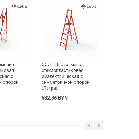
емянка
ССД-1,5 Стремянка
815422 Диэл
иковая
стеклопластиковая
двухсторонн
ская с
диэлектрическая с
стремянка 2х
й опорой
симметричной опорой
алюм KRAUS
(Летра)
4 080.23
BY
532.86
BYN