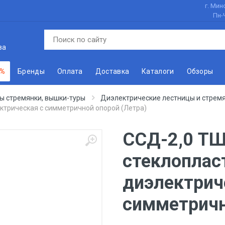
г. Минс
Пн-
ва
 %
Бренды
Оплата
Доставка
Каталоги
Обзоры
ы стремянки, вышки-туры
Диэлектрические лестницы и стрем
ктрическая с симметричной опорой (Летра)
ССД-2,0 ТШ
стеклоплас
диэлектрич
симметричн