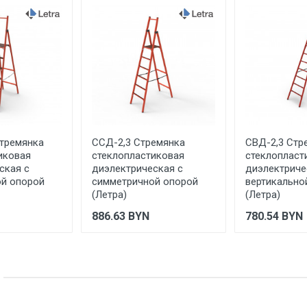
тремянка
ССД-2,3 Стремянка
СВД-2,3 Стр
иковая
стеклопластиковая
стеклопласт
ская с
диэлектрическая с
диэлектриче
й опорой
симметричной опорой
вертикально
(Летра)
(Летра)
886.63
BYN
780.54
BYN