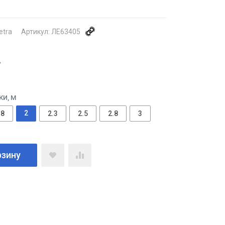
etra
Артикул:
ЛЕ63405
.
И, М
2
.8
2.3
2.5
2.8
3
рзину