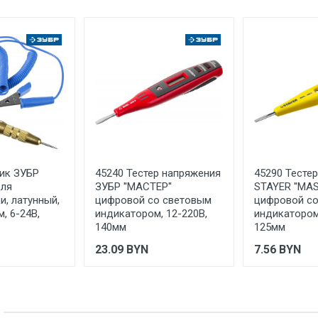
КИТАЙ
Указан на упаковке / в паспорте товара
Указана на упаковке / в паспорте товара
Указан на упаковке / в паспорте товара
Товар соответствует требованиям технических регламентов ТР
сертификата/декларации соответствия содержатся в сопрово
товару и предоставляются по запросу покупателя
ик ЗУБР
45240 Тестер напряжения
45290 Тесте
для
ЗУБР ''МАСТЕР''
STAYER ''MAS
и, латунный,
цифровой со световым
цифровой с
, 6-24В,
индикатором, 12-220В,
индикатором
140мм
125мм
23.09
BYN
7.56
BYN