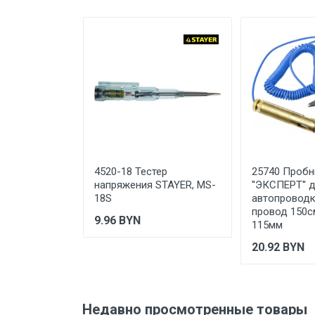
нахождения
Страна производства
Ваше сообщение
Срок службы
Дата изготовления
Срок годности
Подтверждение
соответствия
Отправить отзыв
4520-18 Тестер
25740 Пробн
напряжения STAYER, MS-
''ЭКСПЕРТ'' 
18S
автопроводк
провод 150см
9.96
BYN
115мм
20.92
BYN
Недавно просмотренные товары