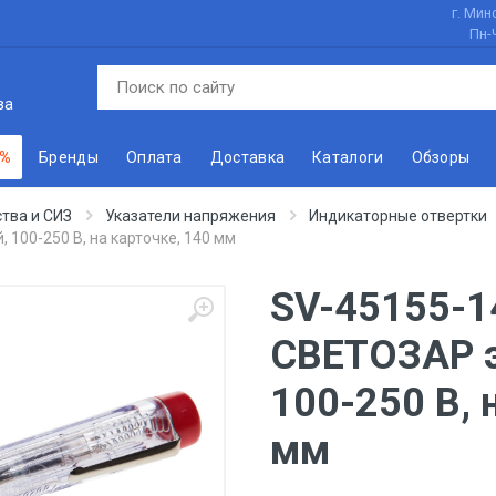
г. Минс
Пн-
ва
 %
Бренды
Оплата
Доставка
Каталоги
Обзоры
тва и СИЗ
Указатели напряжения
Индикаторные отвертки
100-250 В, на карточке, 140 мм
SV-45155-1
СВЕТОЗАР э
100-250 В, 
мм