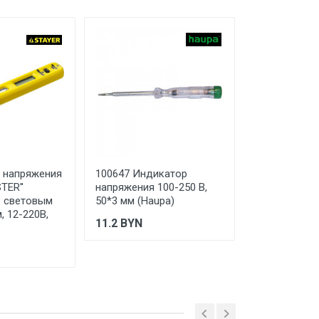
 ТС (ЕАЭС). Сведения о номере
дительной документации к
р напряжения
100647 Индикатор
45235 Тесте
TER''
напряжения 100-250 В,
ЗУБР ''МАСТЕ
о световым
50*3 мм (Haupa)
многофункц
, 12-220В,
1,2-250В
11.2
BYN
10.45
BYN