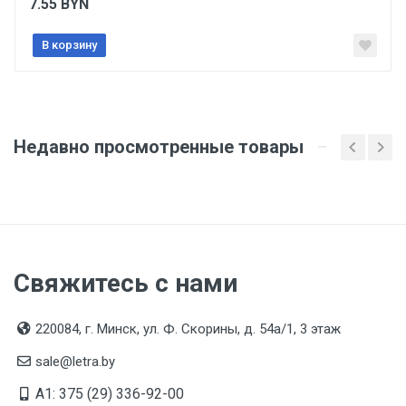
7.55
BYN
Товар соответствует требованиям технических
регламентов ТР ТС (ЕАЭС). Сведения о номере
В корзину
сертификата/декларации соответствия содержатся
в сопроводительной документации к товару и
предоставляются по запросу покупателя
Недавно просмотренные товары
Свяжитесь с нами
220084, г. Минск, ул. Ф. Скорины, д. 54а/1, 3 этаж
sale@letra.by
A1: 375 (29) 336-92-00