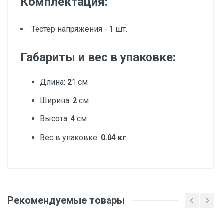
Комплектация:
Тестер напряжения - 1 шт.
Габариты и вес в упаковке:
Длина:
21
см
Ширина:
2
см
Высота:
4
см
Вес в упаковке:
0.04 кг
Добавьте свой отзыв
Вес
Рекомендуемые товары
Оценка
1 штука весит 0,035 килограмма.