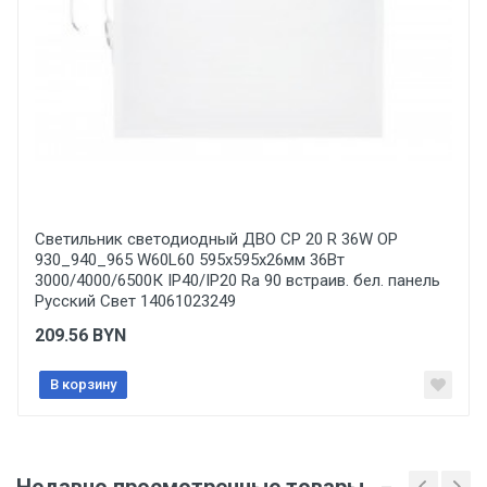
Отправить отзыв
Светильник светодиодный ДВО CP 20 R 36W OP
930_940_965 W60L60 595х595х26мм 36Вт
3000/4000/6500К IP40/IP20 Ra 90 встраив. бел. панель
Русский Свет 14061023249
209.56
BYN
В корзину
Недавно просмотренные товары