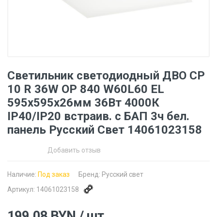
Светильник светодиодный ДВО CP
10 R 36W OP 840 W60L60 EL
595х595х26мм 36Вт 4000К
IP40/IP20 встраив. с БАП 3ч бел.
панель Русский Свет 14061023158
Добавить отзыв
Наличие:
Под заказ
Бренд:
Русский свет
Артикул:
14061023158
199.08
BYN
/ шт.