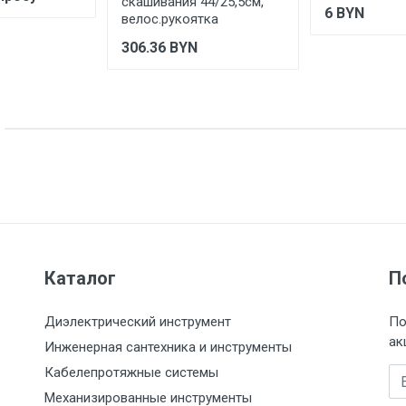
скашивания 44/25,5см,
6
BYN
велос.рукоятка
306.36
BYN
Каталог
П
Диэлектрический инструмент
По
ак
Инженерная сантехника и инструменты
Кабелепротяжные системы
Em
Механизированные инструменты