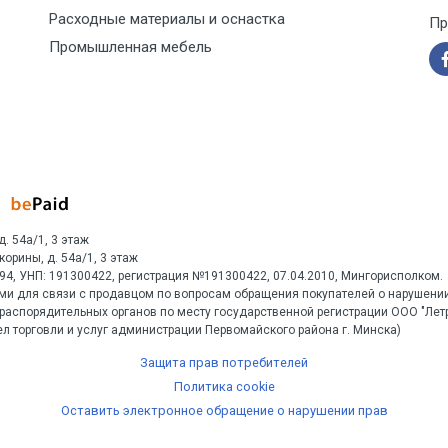
Расходные материалы и оснастка
Пр
Промышленная мебель
д. 54а/1, 3 этаж
Скорины, д. 54а/1, 3 этаж
1594, УНП: 191300422, регистрация №191300422, 07.04.2010, Мингорисполком.
ми для связи с продавцом по вопросам обращения покупателей о нарушении
распорядительных органов по месту государственной регистрации ООО "Ле
л торговли и услуг администрации Первомайского района г. Минска)
Защита прав потребителей
Политика cookie
Оставить электронное обращение о нарушении прав