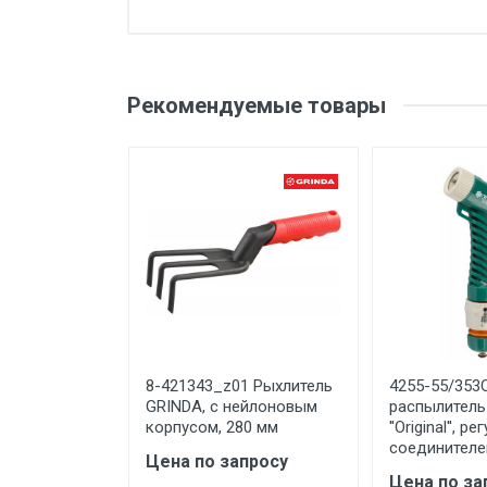
Добавьте свой о
Вес
Бренд
Оценка
Ваш
Рекомендуемые товары
Производитель и место
нахождения
Страна производства
Ваше сообщение
Срок службы
Дата изготовления
Срок годности
Подтверждение
соответствия
Отправить отзыв
8-421343_z01 Рыхлитель
4255-55/353
GRINDA, с нейлоновым
распылител
корпусом, 280 мм
''Original'', 
соединителем
Цена по запросу
Цена по за