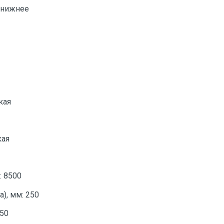
 нижнее
кая
кая
: 8500
), мм: 250
250