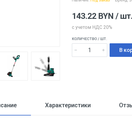
Наличие:
Под заказ
Бренд:
З
143.22
BYN
/ шт
с учетом НДС 20%
КОЛИЧЕСТВО
/ ШТ.
В ко
исание
Характеристики
Отз