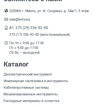
TOKOV ELECTRIC
220084, г. Минск, ул. Ф. Скорины, д. 54а/1, 3 этаж
Производитель и место нахождения
sale@letra.by
TOKOV ELECTRIC
A1: 375 (29) 336-92-00
Страна производства
375 (17) 336-92-00 (многоканальный)
КИТАЙ
Пн-Чт с 9:00 до 17:30
Гарантийный срок
Пт с 9:00 до 17:00
2 года
Сб-Вс – выходной
Срок службы
Каталог
Указан на упаковке / в паспорте товара
Диэлектрический инструмент
Дата изготовления
Инженерная сантехника и инструменты
Указана на упаковке / в паспорте товара
Кабелепротяжные системы
Срок годности
Механизированные инструменты
Указан на упаковке / в паспорте товара
Расходные материалы и оснастка