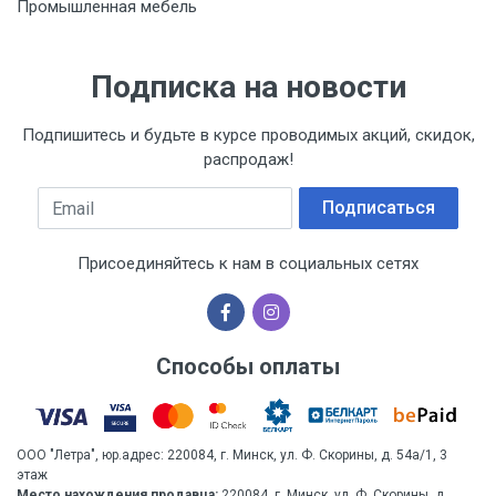
Промышленная мебель
Подтверждение соответствия
Товар соответствует требованиям технических
регламентов ТР ТС (ЕАЭС). Сведения о номере
Подписка на новости
сертификата/декларации соответствия содержатся
в сопроводительной документации к товару и
предоставляются по запросу покупателя
Подпишитесь и будьте в курсе проводимых акций, скидок,
распродаж!
Организация импортер
ООО "Летра", Беларусь, г. Минск, ул. Ф.Скорины,
Email
Подписаться
54а/1, офис 34
Присоединяйтесь к нам в социальных сетях
Способы оплаты
ООО "Летра", юр.адрес: 220084, г. Минск, ул. Ф. Скорины, д. 54а/1, 3
этаж
Место нахождения продавца:
220084, г. Минск, ул. Ф. Скорины, д.