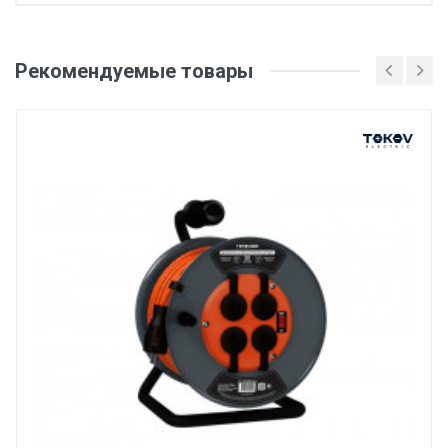
Добавьте свой отзыв
Тип провода
Рекомендуемые товары
Оценка
КГ
Степень защиты IP
Ваше имя
IP44
Длина, м
30
Email
Количество розеток, шт
4
Ваше сообщение
Номинальная сила тока, А
16
Заземление
Да