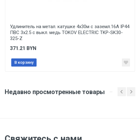
Материал катушки
Отправить отзыв
металл
Удлинитель на метал. катушке 4х30м с заземл.16А IP44
Наличие термопредохранителя
ПВС 3х2.5 с выкл. медь TOKOV ELECTRIC TKP-SK30-
Да
325-Z
Сечение провода, кв.мм
371.21
BYN
3x1.5
В корзину
Тип товара
Удлинитель на катушке
Подгруппа товара
Недавно просмотренные товары
Удлинитель на метал. катушке КГ TOKOV ELECTRIC
TKP-SK-KG
Вес
1 штука весит 5,6 килограмма.
Свяжитесь с нами
Бренд