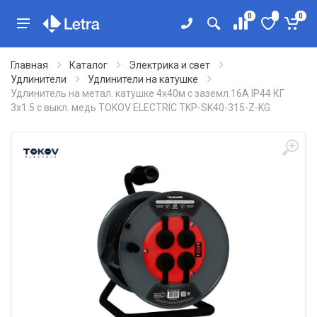
0
0
Главная
Каталог
Электрика и свет
Удлинители
Удлинители на катушке
Удлинитель на метал. катушке 4х40м с заземл.16А IP44 КГ
3х1.5 с выкл. медь TOKOV ELECTRIC TKP-SK40-315-Z-KG