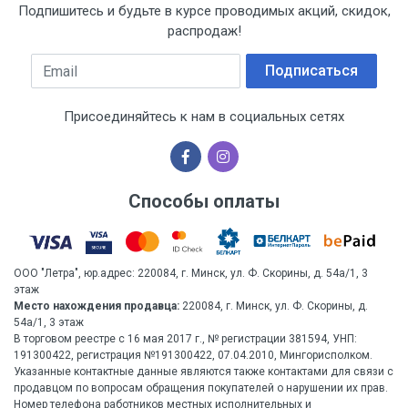
Подпишитесь и будьте в курсе проводимых акций, скидок,
распродаж!
Email
Подписаться
Присоединяйтесь к нам в социальных сетях
Способы оплаты
ООО "Летра", юр.адрес: 220084, г. Минск, ул. Ф. Скорины, д. 54а/1, 3
этаж
Место нахождения продавца:
220084, г. Минск, ул. Ф. Скорины, д.
54а/1, 3 этаж
В торговом реестре с 16 мая 2017 г., № регистрации 381594, УНП:
191300422, регистрация №191300422, 07.04.2010, Мингорисполком.
Указанные контактные данные являются также контактами для связи с
продавцом по вопросам обращения покупателей о нарушении их прав.
Номер телефона работников местных исполнительных и