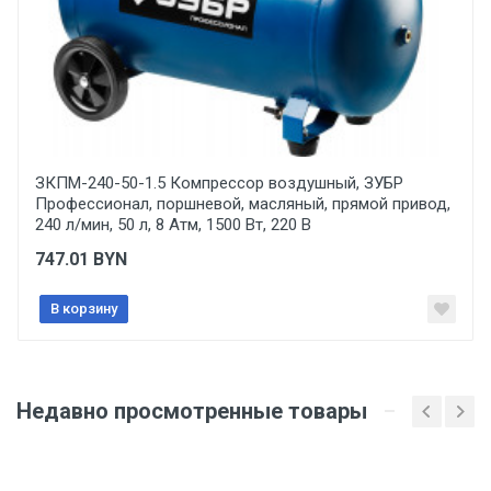
Дата изготовления
Указана на упаковке / в паспорте товара
Срок годности
Отправить отзыв
Указан на упаковке / в паспорте товара
ЗКПМ-240-50-1.5 Компрессор воздушный, ЗУБР
Подтверждение соответствия
Профессионал, поршневой, масляный, прямой привод,
Товар соответствует требованиям технических
240 л/мин, 50 л, 8 Атм, 1500 Вт, 220 В
регламентов ТР ТС (ЕАЭС). Сведения о номере
сертификата/декларации соответствия содержатся
747.01
BYN
в сопроводительной документации к товару и
предоставляются по запросу покупателя
В корзину
Организация импортер
ООО "Летра", Беларусь, г. Минск, ул. Ф.Скорины,
54а/1, офис 34
Недавно просмотренные товары