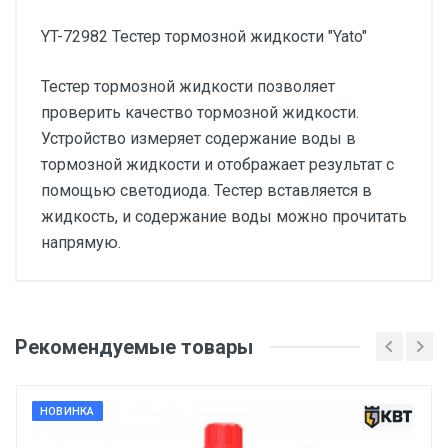
YT-72982 Тестер тормозной жидкости "Yato"
Тестер тормозной жидкости позволяет
проверить качество тормозной жидкости.
Устройство измеряет содержание воды в
тормозной жидкости и отображает результат с
помощью светодиода. Тестер вставляется в
жидкость, и содержание воды можно прочитать
напрямую.
Добавьте свой отзыв
Вес
Рекомендуемые товары
Оценка
1 штука весит 0,092 килограмма.
Бренд
НОВИНКА
Ваше имя
Yato