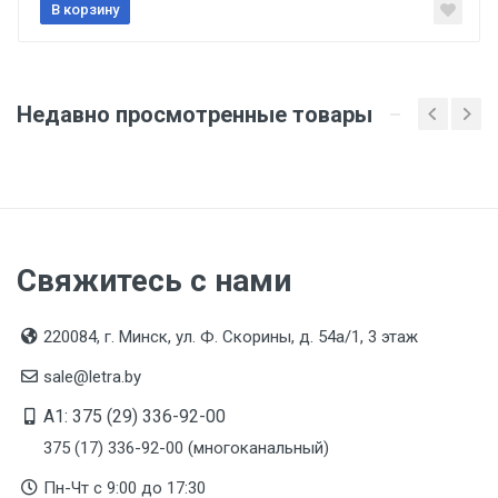
сертификата/декларации соответствия содержатся
В корзину
в сопроводительной документации к товару и
предоставляются по запросу покупателя
Организация импортер
Недавно просмотренные товары
ООО "Инструментальный Склад", 223051, Минская
обл., Минский р-н, Колодищанский с/с,
аг.Колодищи, ул. Тюленина, 18/1, офис 6-12
Свяжитесь с нами
220084, г. Минск, ул. Ф. Скорины, д. 54а/1, 3 этаж
sale@letra.by
A1: 375 (29) 336-92-00
375 (17) 336-92-00 (многоканальный)
Пн-Чт с 9:00 до 17:30