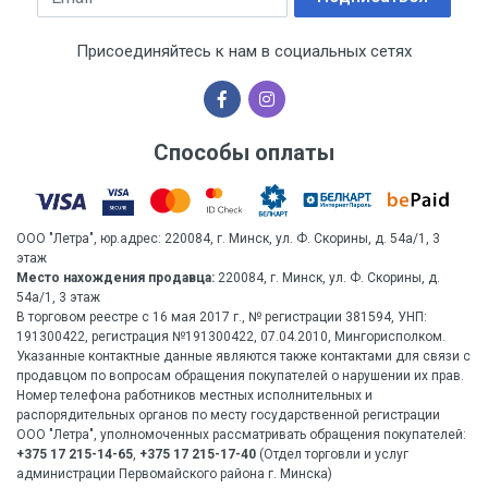
Присоединяйтесь к нам в социальных сетях
Способы оплаты
ООО "Летра", юр.адрес: 220084, г. Минск, ул. Ф. Скорины, д. 54а/1, 3
этаж
Место нахождения продавца:
220084, г. Минск, ул. Ф. Скорины, д.
54а/1, 3 этаж
В торговом реестре с 16 мая 2017 г., № регистрации 381594, УНП:
191300422, регистрация №191300422, 07.04.2010, Мингорисполком.
Указанные контактные данные являются также контактами для связи с
продавцом по вопросам обращения покупателей о нарушении их прав.
Номер телефона работников местных исполнительных и
распорядительных органов по месту государственной регистрации
ООО "Летра", уполномоченных рассматривать обращения покупателей:
+375 17 215-14-65
,
+375 17 215-17-40
(Отдел торговли и услуг
администрации Первомайского района г. Минска)