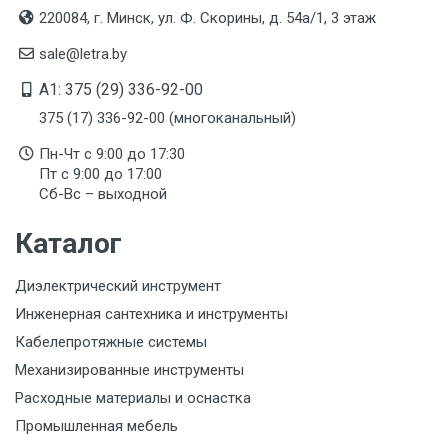
Товар соответствует требованиям технических
220084, г. Минск, ул. Ф. Скорины, д. 54а/1, 3 этаж
регламентов ТР ТС (ЕАЭС). Сведения о номере
сертификата/декларации соответствия содержатся
sale@letra.by
в сопроводительной документации к товару и
предоставляются по запросу покупателя
A1: 375 (29) 336-92-00
375 (17) 336-92-00 (многоканальный)
Пн-Чт с 9:00 до 17:30
Пт с 9:00 до 17:00
Сб-Вс – выходной
Каталог
Диэлектрический инструмент
Инженерная сантехника и инструменты
Кабелепротяжные системы
Механизированные инструменты
Расходные материалы и оснастка
Промышленная мебель