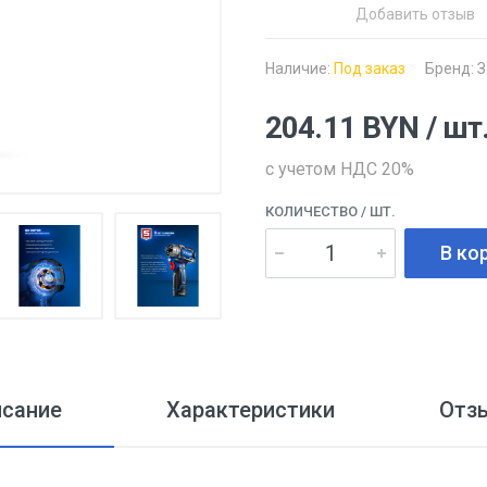
Добавить отзыв
Наличие:
Под заказ
Бренд:
З
204.11
BYN
/ шт
с учетом НДС 20%
КОЛИЧЕСТВО
/ ШТ.
В ко
исание
Характеристики
Отз