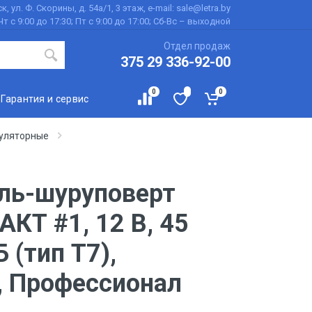
к, ул. Ф. Скорины, д. 54а/1, 3 этаж, e-mail: sale@letra.by
Чт с 9:00 до 17:30; Пт с 9:00 до 17:00; Сб-Вс – выходной
Отдел продаж
375 29 336-92-00
0
0
Гарантия и сервис
уляторные
ль-шуруповерт
КТ #1, 12 В, 45
 (тип Т7),
 Профессионал