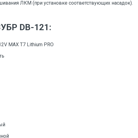
шивания ЛКМ (при установке соответствующих насадок).
ЗУБР DB-121:
12V MAX T7 Lithium PRO
ть
ный
мной