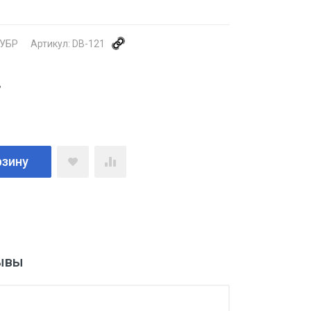
УБР
Артикул:
DB-121
.
рзину
ывы