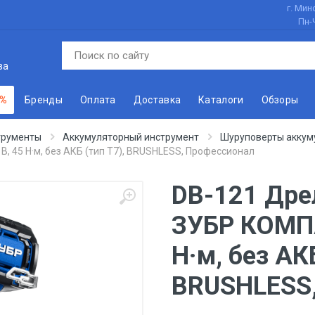
г. Минс
Пн-
ва
 %
Бренды
Оплата
Доставка
Каталоги
Обзоры
трументы
Аккумуляторный инструмент
Шуруповерты аккум
, 45 Н·м, без АКБ (тип Т7), BRUSHLESS, Профессионал
DB-121 Дре
ЗУБР КОМПА
Н·м, без АКБ
BRUSHLESS,