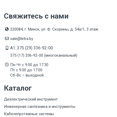
Срок годности
Указан на упаковке / в паспорте товара
Свяжитесь с нами
Подтверждение соответствия
Товар соответствует требованиям технических
220084, г. Минск, ул. Ф. Скорины, д. 54а/1, 3 этаж
регламентов ТР ТС (ЕАЭС). Сведения о номере
сертификата/декларации соответствия содержатся
sale@letra.by
в сопроводительной документации к товару и
предоставляются по запросу покупателя
A1: 375 (29) 336-92-00
375 (17) 336-92-00 (многоканальный)
Организация импортер
ООО "Летра", Беларусь, г. Минск, ул. Ф.Скорины,
Пн-Чт с 9:00 до 17:30
54а/1, офис 34
Пт с 9:00 до 17:00
Сб-Вс – выходной
Каталог
Диэлектрический инструмент
Инженерная сантехника и инструменты
Кабелепротяжные системы