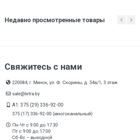
Организация импортер
ООО "Летра", Беларусь, г. Минск, ул. Ф.Скорины,
Недавно просмотренные товары
54а/1, офис 34
Свяжитесь с нами
220084, г. Минск, ул. Ф. Скорины, д. 54а/1, 3 этаж
sale@letra.by
A1: 375 (29) 336-92-00
375 (17) 336-92-00 (многоканальный)
Пн-Чт с 9:00 до 17:30
Пт с 9:00 до 17:00
Сб-Вс – выходной