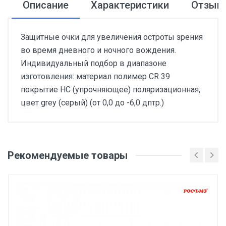
Описание
Характеристики
Отзыв
Защитные очки для увеличения остроты зрения
во время дневного и ночного вождения.
Индивидуальный подбор в диапазоне
изготовления: материал полимер CR 39
покрытие НC (упрочняющее) поляризационная,
цвет grey (серый) (от 0,0 до -6,0 дптр.)
Добавьте свой отзыв
Вес
Рекомендуемые товары
Оценка
1 штука весит 0,018 килограмма.
Бренд
Ваше имя
РОСОМЗ
Производитель и место нахождения