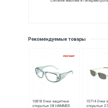
степени миопии и гиперметроп
Добавьте свой о
Вес
Бренд
Оценка
Ваш
Рекомендуемые товары
Производитель и место
нахождения
Страна производства
Ваше сообщение
Срок службы
Дата изготовления
Срок годности
Подтверждение
соответствия
Отправить отзыв
10818 Очки защитные
10714 Очки 
Организация импортер
открытые О8 HAMMER
открытые О7