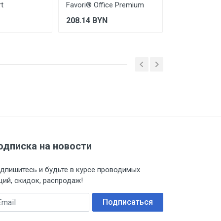
rt
Favori® Office Premium
ТОЧНОСТЬ St
208.14
BYN
213.48
BYN
одписка на новости
дпишитесь и будьте в курсе проводимых
ций, скидок, распродаж!
ail
Подписаться