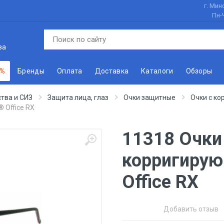
г. Минс
Пн-
ва
 %
Бренды
Оплата
Доставка
Каталоги
Обзоры
тва и СИЗ
Защита лица, глаз
Очки защитные
Очки с к
 Office RX
11318 Очки
корригирую
Office RX
Добавить отзыв