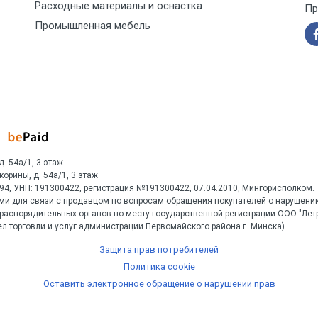
Расходные материалы и оснастка
Пр
Промышленная мебель
д. 54а/1, 3 этаж
Скорины, д. 54а/1, 3 этаж
1594, УНП: 191300422, регистрация №191300422, 07.04.2010, Мингорисполком.
ми для связи с продавцом по вопросам обращения покупателей о нарушении
распорядительных органов по месту государственной регистрации ООО "Ле
л торговли и услуг администрации Первомайского района г. Минска)
Защита прав потребителей
Политика cookie
Оставить электронное обращение о нарушении прав