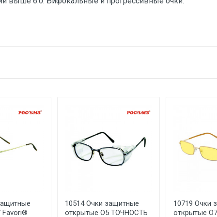
ии выше 6.0. Бифокальные и прогрессивные очки.
тзыв
1 штука весит 0,023 килограмма.
РОСОМЗ
е имя
Email
Суксунский оптико-механический завод ОАО, Россия, Пермский к
Колхозная, 1
РОССИЯ
Указан на упаковке / в паспорте товара
Указана на упаковке / в паспорте товара
Указан на упаковке / в паспорте товара
Товар соответствует требованиям технических регламентов ТР
сертификата/декларации соответствия содержатся в сопрово
товару и предоставляются по запросу покупателя
защитные
10514 Очки защитные
10719 Очки 
ООО "Летра", Беларусь, г. Минск, ул. Ф.Скорины, 54а/1, офис 34
 Favori®
открытые О5 ТОЧНОСТЬ
открытые О7