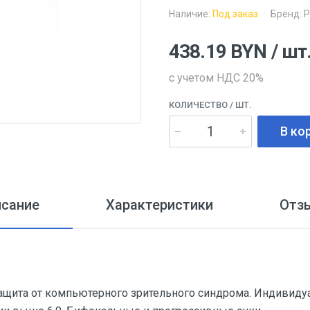
Наличие:
Под заказ
Бренд:
438.19
BYN
/ шт
с учетом НДС 20%
КОЛИЧЕСТВО
/ ШТ.
В ко
исание
Характеристики
Отз
ащита от компьютерного зрительного синдрома. Индивиду