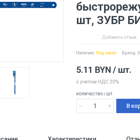
быстрорежу
шт, ЗУБР 
Добавить отзыв
Наличие:
Под заказ
Бренд:
З
5.11
BYN
/ шт.
с учетом НДС 20%
КОЛИЧЕСТВО
/ ШТ.
В ко
исание
Характеристики
Отз