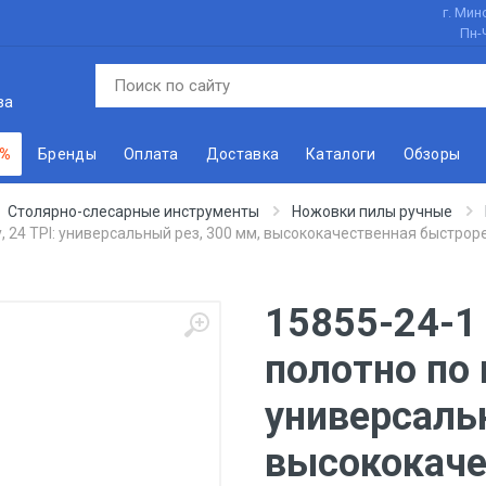
г. Минс
Пн-
ва
 %
Бренды
Оплата
Доставка
Каталоги
Обзоры
Столярно-слесарные инструменты
Ножовки пилы ручные
 24 TPI: универсальный рез, 300 мм, высококачественная быстрор
15855-24-1
полотно по 
универсаль
высококаче