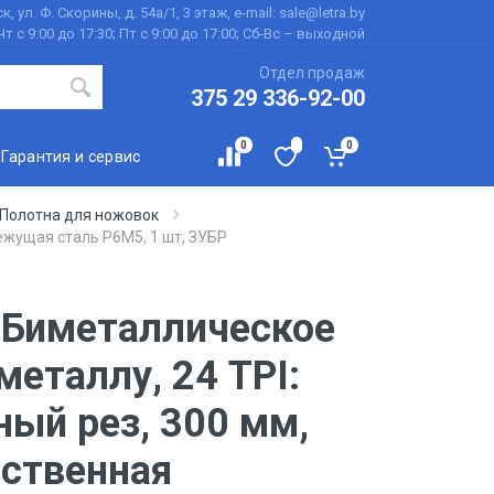
к, ул. Ф. Скорины, д. 54а/1, 3 этаж, e-mail: sale@letra.by
Чт с 9:00 до 17:30; Пт с 9:00 до 17:00; Сб-Вс – выходной
Отдел продаж
375 29 336-92-00
0
0
Гарантия и сервис
Полотна для ножовок
ежущая сталь Р6М5, 1 шт, ЗУБР
 Биметаллическое
металлу, 24 TPI:
ный рез, 300 мм,
ственная