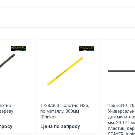
1
е имя
Email
биметалл
24
металл
300
полотно для ножовки по металлу
1 штука весит 0,019 килограмма.
ЗУБР
ЗАО "ЗУБР ОВК" Россия, Московская обл., 141052, городской ок
каб. 13
лотно
1738/300 Полотно HSS,
1565-S10_z0
дереву
по металлу, 300мм
Универсальн
КИТАЙ
(Brinko)
для мини-но
мм, 24 TPI, м
1 год
просу
Цена по запросу
пластик, дер
STAYER Junio
Указан на упаковке / в паспорте товара