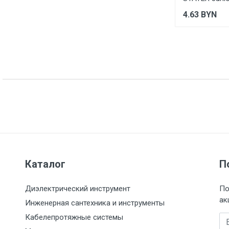
4.63
BYN
Указана на упаковке / в паспорте товара
Указан на упаковке / в паспорте товара
Товар соответствует требованиям технических регламентов ТР
сертификата/декларации соответствия содержатся в сопрово
товару и предоставляются по запросу покупателя
Каталог
П
Диэлектрический инструмент
По
ак
Инженерная сантехника и инструменты
Кабелепротяжные системы
Em