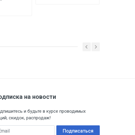
Р6М5, 1 шт, 
БИМЕТАЛЛ-
4.51
BYN
 ТС (ЕАЭС). Сведения о номере
дительной документации к
одписка на новости
дпишитесь и будьте в курсе проводимых
ций, скидок, распродаж!
ail
Подписаться