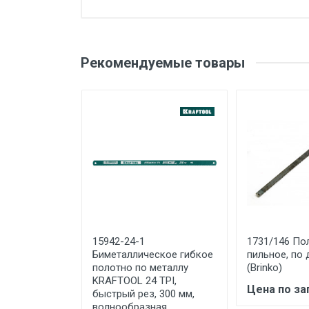
Количество в наборе/
упаковке, шт
Оценка
Ваш
Материал полотна
Рекомендуемые товары
Шаг зубьев, TPI
Материал обработки
Ваше сообщение
Длина полотна, мм
Тип товара
Вес
Бренд
Производитель и место
Отправить отзыв
нахождения
15942-24-1
1731/146 По
Биметаллическое гибкое
пильное, по 
Страна производства
полотно по металлу
(Brinko)
KRAFTOOL 24 TPI,
Гарантийный срок
Цена по за
быстрый рез, 300 мм,
волнообразная
Срок службы