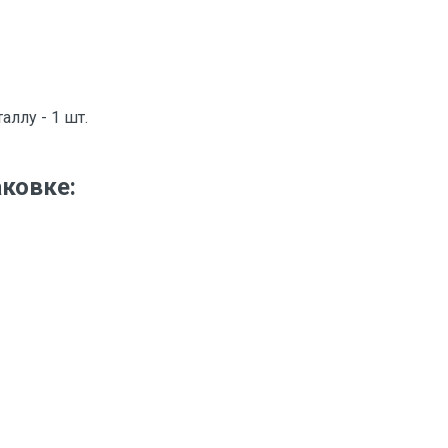
ллу - 1 шт.
аковке:
тзыв