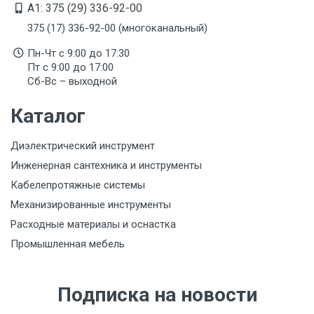
A1: 375 (29) 336-92-00
Подтверждение соответствия
375 (17) 336-92-00 (многоканальный)
Товар соответствует требованиям технических
регламентов ТР ТС (ЕАЭС). Сведения о номере
Пн-Чт с 9:00 до 17:30
сертификата/декларации соответствия содержатся
Пт с 9:00 до 17:00
в сопроводительной документации к товару и
предоставляются по запросу покупателя
Сб-Вс – выходной
Организация импортер
Каталог
ООО "Летра", Беларусь, г. Минск, ул. Ф.Скорины,
54а/1, офис 34
Диэлектрический инструмент
Инженерная сантехника и инструменты
Кабелепротяжные системы
Механизированные инструменты
Расходные материалы и оснастка
Промышленная мебель
Подписка на новости