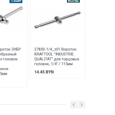
 ТС (ЕАЭС). Сведения о номере
дительной документации к
ороток ЗУБР
27830-1/4_z01 Вороток
2773 Ворото
-образный
KRAFTOOL ''INDUSTRIE
образный НИЗ 
х головок
QUALITAT'' для торцовых
оцинкованны
головок, 1/4'' / 115мм
10.82
BYN
анное
14.45
BYN
15мм