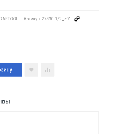
RAFTOOL
Артикул:
27830-1/2_z01
рзину
ывы