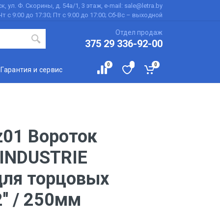
к, ул. Ф. Скорины, д. 54а/1, 3 этаж, e-mail: sale@letra.by
Чт с 9:00 до 17:30; Пт с 9:00 до 17:00; Сб-Вс – выходной
Отдел продаж
375 29 336-92-00
0
0
Гарантия и сервис
z01 Вороток
'INDUSTRIE
для торцовых
'' / 250мм