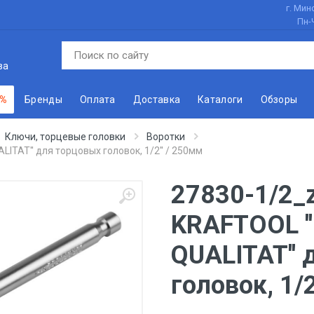
г. Минс
Пн-
ва
 %
Бренды
Оплата
Доставка
Каталоги
Обзоры
Ключи, торцевые головки
Воротки
ITAT'' для торцовых головок, 1/2'' / 250мм
27830-1/2_
KRAFTOOL '
QUALITAT'' 
головок, 1/2