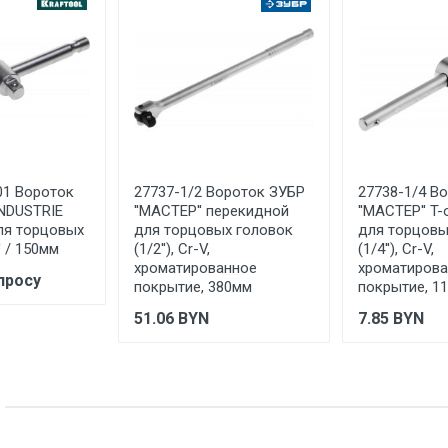
Указан на упаковке / в паспорте товара
Указана на упаковке / в паспорте товара
Указан на упаковке / в паспорте товара
Товар соответствует требованиям технических регламентов ТР
сертификата/декларации соответствия содержатся в сопрово
товару и предоставляются по запросу покупателя
01 Вороток
27737-1/2 Вороток ЗУБР
27738-1/4 В
INDUSTRIE
''МАСТЕР'' перекидной
''МАСТЕР'' T
для торцовых
для торцовых головок
для торцовы
' / 150мм
(1/2''), Cr-V,
(1/4''), Cr-V,
хроматированное
хроматиров
просу
покрытие, 380мм
покрытие, 1
51.06
BYN
7.85
BYN