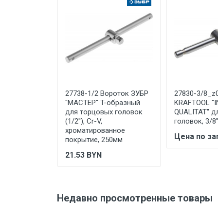
Ваше сообщение
Срок службы
Дата изготовления
Срок годности
Подтверждение
соответствия
Отправить отзыв
27738-1/2 Вороток ЗУБР
27830-3/8_z
''МАСТЕР'' T-образный
KRAFTOOL ''
для торцовых головок
QUALITAT'' 
(1/2''), Cr-V,
головок, 3/8'
хроматированное
Цена по за
покрытие, 250мм
21.53
BYN
Недавно просмотренные товары