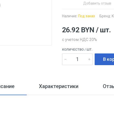
Добавить отзыв
Наличие:
Под заказ
Бренд:
K
26.92
BYN
/ шт.
с учетом НДС 20%
КОЛИЧЕСТВО
/ ШТ.
В ко
исание
Характеристики
Отз