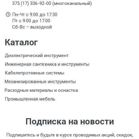
375 (17) 336-92-00 (многоканальный)
Указана на упаковке / в паспорте товара
Пн-Чт с 9:00 до 17:30
Срок годности
Пт с 9:00 до 17:00
Указан на упаковке / в паспорте товара
Сб-Вс – выходной
Подтверждение соответствия
Каталог
Товар соответствует требованиям технических
регламентов ТР ТС (ЕАЭС). Сведения о номере
Диэлектрический инструмент
сертификата/декларации соответствия содержатся
в сопроводительной документации к товару и
Инженерная сантехника и инструменты
предоставляются по запросу покупателя
Кабелепротяжные системы
Механизированные инструменты
Расходные материалы и оснастка
Промышленная мебель
Подписка на новости
Подпишитесь и будьте в курсе проводимых акций, скидок,