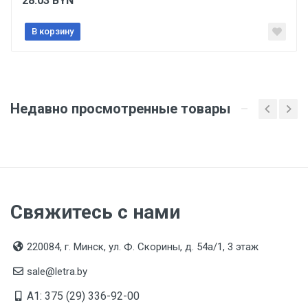
28.03
BYN
1 штука весит 0,45 килограмма.
В корзину
Бренд
ЗУБР
Производитель и место нахождения
Недавно просмотренные товары
ЗАО "ЗУБР ОВК" Россия, Московская обл., 141052,
городской округ Мытищи, д. Сухарево, д.133, каб.
13
Страна производства
КИТАЙ
Свяжитесь с нами
Гарантийный срок
6 месяцев
220084, г. Минск, ул. Ф. Скорины, д. 54а/1, 3 этаж
Срок службы
Указан на упаковке / в паспорте товара
sale@letra.by
A1: 375 (29) 336-92-00
Дата изготовления