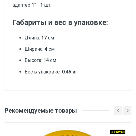
адаптер 1" - 1 шт.
Габариты и вес в упаковке:
Длина:
17
см
Ширина:
4
см
Высота:
14
см
Вес в упаковке:
0.45 кг
Добавьте свой отзыв
Посадочный диаметр, мм
Рекомендуемые товары
Оценка
32
Диаметр/мм
Ваше имя