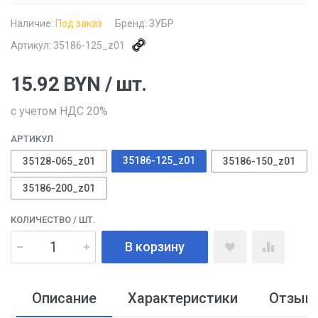
Наличие:
Под заказ
Бренд:
ЗУБР
Артикул:
35186-125_z01
15.92
BYN
/ шт.
с учетом НДС 20%
АРТИКУЛ
35186-125_z01
35128-065_z01
35186-150_z01
35186-200_z01
КОЛИЧЕСТВО
/ ШТ.
В корзину
Описание
Характеристики
Отзыв