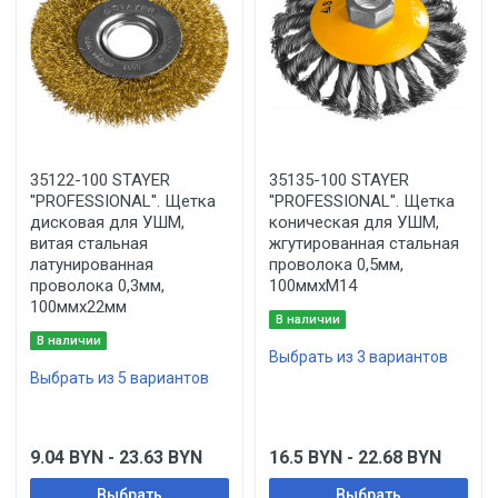
35122-100 STAYER
35135-100 STAYER
''PROFESSIONAL''. Щетка
''PROFESSIONAL''. Щетка
дисковая для УШМ,
коническая для УШМ,
витая стальная
жгутированная стальная
латунированная
проволока 0,5мм,
проволока 0,3мм,
100ммхМ14
100ммх22мм
В наличии
В наличии
Выбрать из 3 вариантов
Выбрать из 5 вариантов
9.04
BYN
- 23.63
BYN
16.5
BYN
- 22.68
BYN
Выбрать
Выбрать