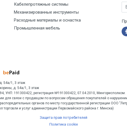
Кабелепротяжные системы
Em
Механизированные инструменты
Расходные материалы и оснастка
Пр
Промышленная мебель
д. 54а/1, 3 этаж
Скорины, д. 54а/1, 3 этаж
1594, УНП: 191300422, регистрация №191300422, 07.04.2010, Мингорисполком.
ми для связи с продавцом по вопросам обращения покупателей о нарушении
распорядительных органов по месту государственной регистрации ООО "Ле
л торговли и услуг администрации Первомайского района г. Минска)
Защита прав потребителей
Политика cookie