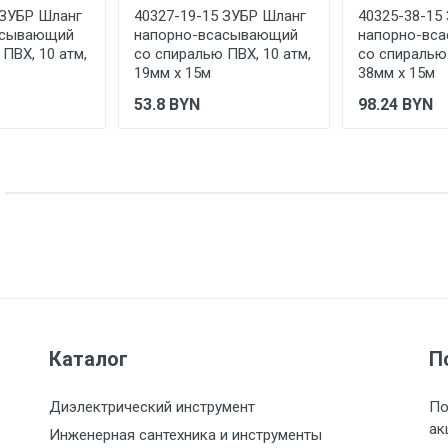
 ЗУБР Шланг
40327-19-15 ЗУБР Шланг
40325-38-15
асывающий
напорно-всасывающий
напорно-вс
ПВХ, 10 атм,
со спиралью ПВХ, 10 атм,
со спиралью 
19мм х 15м
38мм х 15м
53.8
BYN
98.24
BYN
Каталог
П
Диэлектрический инструмент
По
ак
Инженерная сантехника и инструменты