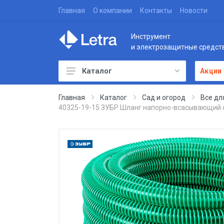
Главная
О компании
Контакты
Новости
Инструмент
и электрозащитные средст
Каталог
Акции
Главная
Каталог
Сад и огород
Все дл
40325-19-15 ЗУБР Шланг напорно-всасывающий со