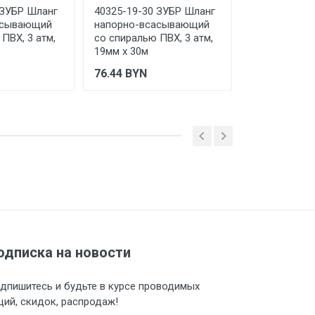
 ЗУБР Шланг
40325-19-30 ЗУБР Шланг
40327-32-15
асывающий
напорно-всасывающий
напорно-вс
ПВХ, 3 атм,
со спиралью ПВХ, 3 атм,
со спиралью 
19мм х 30м
32мм х 15м
76.44
BYN
96.4
BYN
одписка на новости
дпишитесь и будьте в курсе проводимых
ций, скидок, распродаж!