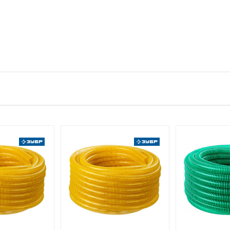
тзыв
1 штука весит 2,1 килограмма.
ЗУБР
е имя
Email
ЗАО "ЗУБР ОВК" Россия, Московская обл., 141052, городской ок
каб. 13
РОССИЯ
Указан на упаковке / в паспорте товара
Указана на упаковке / в паспорте товара
Указан на упаковке / в паспорте товара
Товар соответствует требованиям технических регламентов ТР
сертификата/декларации соответствия содержатся в сопрово
товару и предоставляются по запросу покупателя