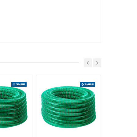
руг Мытищи, д. Сухарево, д.133,
 ТС (ЕАЭС). Сведения о номере
дительной документации к