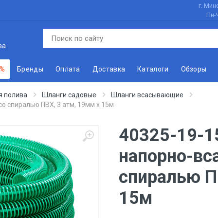
г. Минс
Пн-
ва
 %
Бренды
Оплата
Доставка
Каталоги
Обзоры
я полива
Шланги садовые
Шланги всасывающие
 спиралью ПВХ, 3 атм, 19мм х 15м
40325-19-1
напорно-вс
спиралью П
15м