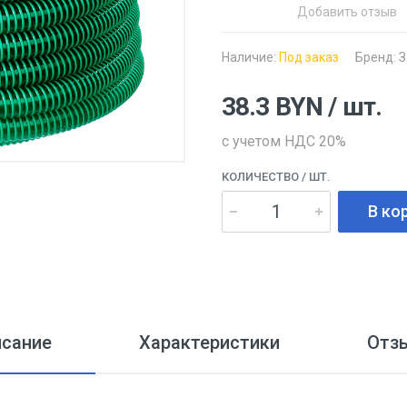
Добавить отзыв
Наличие:
Под заказ
Бренд:
З
38.3
BYN
/ шт.
с учетом НДС 20%
КОЛИЧЕСТВО
/ ШТ.
В ко
исание
Характеристики
Отз