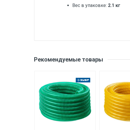
Вес в упаковке:
2.1 кг
Добавьте свой о
Вес
Бренд
Оценка
Ваш
Рекомендуемые товары
Производитель и место
нахождения
Страна производства
Ваше сообщение
Срок службы
Дата изготовления
Срок годности
Подтверждение
соответствия