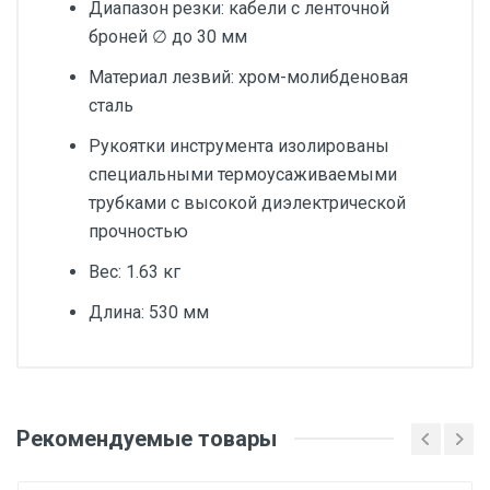
Диапазон резки: кабели с ленточной
броней ∅ до 30 мм
Материал лезвий: хром-молибденовая
сталь
Рукоятки инструмента изолированы
специальными термоусаживаемыми
трубками с высокой диэлектрической
прочностью
Вес: 1.63 кг
Длина: 530 мм
Добавьте свой отзыв
Сфера применения
Рекомендуемые товары
Оценка
Работа под напряжением