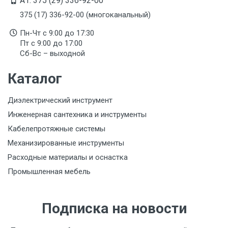
A1: 375 (29) 336-92-00
сертификата/декларации соответствия содержатся
в сопроводительной документации к товару и
375 (17) 336-92-00 (многоканальный)
предоставляются по запросу покупателя
Пн-Чт с 9:00 до 17:30
Пт с 9:00 до 17:00
Сб-Вс – выходной
Каталог
Диэлектрический инструмент
Инженерная сантехника и инструменты
Кабелепротяжные системы
Механизированные инструменты
Расходные материалы и оснастка
Промышленная мебель
Подписка на новости