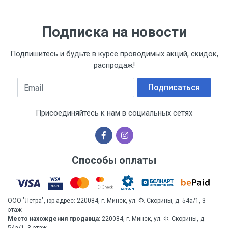
Каска защитная СОМЗ-55 ВИЗИОН® RAPID 787xx
общего исполнения
Подписка на новости
Вес
1 штука весит 0,313 килограмма.
Подпишитесь и будьте в курсе проводимых акций, скидок,
распродаж!
Бренд
Email
Подписаться
РОСОМЗ
Производитель и место нахождения
Присоединяйтесь к нам в социальных сетях
Суксунский оптико-механический завод ОАО,
Россия, Пермский край, пгт. Суксун, ул. Колхозная, 1
Страна производства
Способы оплаты
РОССИЯ
Гарантийный срок
1 год
ООО "Летра", юр.адрес: 220084, г. Минск, ул. Ф. Скорины, д. 54а/1, 3
этаж
Место нахождения продавца:
220084, г. Минск, ул. Ф. Скорины, д.
Срок службы