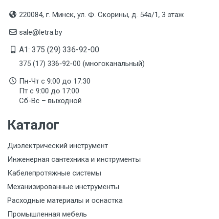
Механическая прочность 80 Дж
220084, г. Минск, ул. Ф. Скорины, д. 54а/1, 3 этаж
Да
sale@letra.by
Защита от брызг расплавленного металла БМ
A1: 375 (29) 336-92-00
(ММ)
375 (17) 336-92-00 (многоканальный)
Да
Пн-Чт с 9:00 до 17:30
Огнестойкость
Пт с 9:00 до 17:00
Да
Сб-Вс – выходной
Сопротивление перфорации 30 Дж
Каталог
Да
Диэлектрический инструмент
Тип товара
Инженерная сантехника и инструменты
Каска защитная
Кабелепротяжные системы
Материал
Механизированные инструменты
полипропилен
Расходные материалы и оснастка
Промышленная мебель
Подгруппа товара