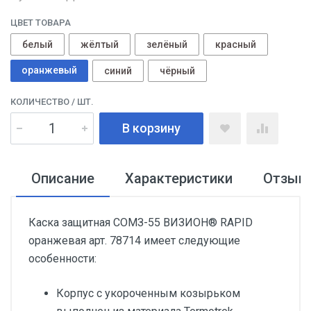
ЦВЕТ ТОВАРА
белый
жёлтый
зелёный
красный
оранжевый
синий
чёрный
КОЛИЧЕСТВО
/ ШТ.
В корзину
Описание
Характеристики
Отзыв
Каска защитная СОМЗ-55 ВИЗИОН® RAPID
оранжевая арт. 78714 имеет следующие
особенности:
Корпус с укороченным козырьком