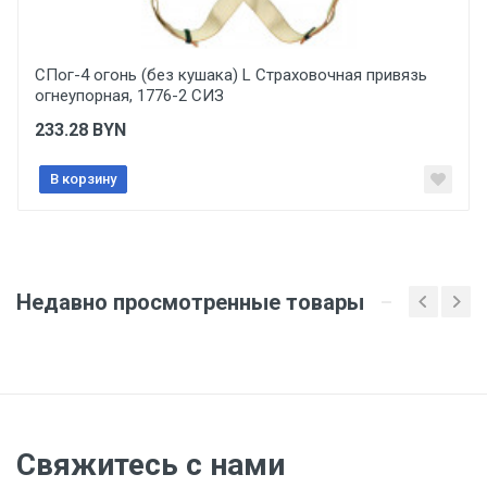
Крепление оголовья
Отправить отзыв
в шести точках
СПог-4 огонь (без кушака) L Страховочная привязь
Длина козырька
огнеупорная, 1776-2 СИЗ
укороченный
233.28
BYN
Амортизатор
тканевый
В корзину
УФ-индикаторы
Да
Вентиляционные отверстия
Недавно просмотренные товары
Да
Амортизация 50 Дж
Да
Защита от химических рисков ХИМ.СТ
Свяжитесь с нами
Да