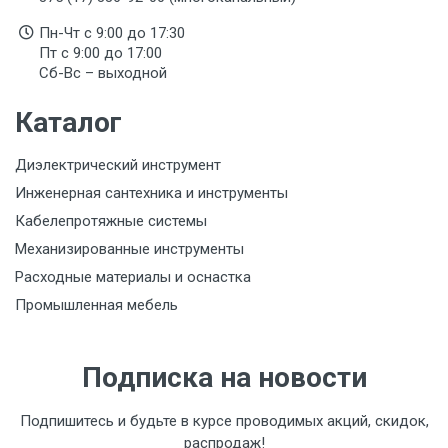
Да
Пн-Чт с 9:00 до 17:30
Огнестойкость
Пт с 9:00 до 17:00
Да
Сб-Вс – выходной
Сопротивление перфорации 30 Дж
Каталог
Да
Диэлектрический инструмент
Тип товара
Инженерная сантехника и инструменты
Каска защитная
Кабелепротяжные системы
Материал
Механизированные инструменты
полипропилен
Расходные материалы и оснастка
Промышленная мебель
Подгруппа товара
Каска защитная СОМЗ-55 ВИЗИОН® RAPID 787xx
общего исполнения
Подписка на новости
Вес
1 штука весит 0,313 килограмма.
Подпишитесь и будьте в курсе проводимых акций, скидок,
распродаж!