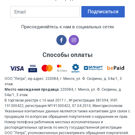
Бренд
Email
Подписаться
РОСОМЗ
Производитель и место нахождения
Присоединяйтесь к нам в социальных сетях
Суксунский оптико-механический завод ОАО,
Россия, Пермский край, пгт. Суксун, ул. Колхозная, 1
Страна производства
Способы оплаты
РОССИЯ
Гарантийный срок
1 год
ООО "Летра", юр.адрес: 220084, г. Минск, ул. Ф. Скорины, д. 54а/1, 3
этаж
Место нахождения продавца:
220084, г. Минск, ул. Ф. Скорины, д.
Срок службы
54а/1, 3 этаж
5 лет
В торговом реестре с 16 мая 2017 г., № регистрации 381594, УНП:
191300422, регистрация №191300422, 07.04.2010, Мингорисполком.
Дата изготовления
Указанные контактные данные являются также контактами для связи с
продавцом по вопросам обращения покупателей о нарушении их прав.
Указана на упаковке / в паспорте товара
Номер телефона работников местных исполнительных и
распорядительных органов по месту государственной регистрации
Срок годности
ООО "Летра", уполномоченных рассматривать обращения покупателей: