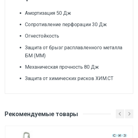
Амортизация 50 Дж
Сопротивление перфорации 30 Дж
Огнестойкость
Защита от брызг расплавленного металла
БМ (ММ)
Механическая прочность 80 Дж
Защита от химических рисков ХИМ.СТ
Добавьте свой отзыв
Цвет товара
Рекомендуемые товары
Оценка
зелёный
Тип корпуса каски
Ваше имя