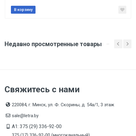
Амортизатор
тканевый
В корзину
УФ-индикаторы
Да
Вентиляционные отверстия
Недавно просмотренные товары
Да
Амортизация 50 Дж
Да
Защита от химических рисков ХИМ.СТ
Свяжитесь с нами
Да
Механическая прочность 80 Дж
220084, г. Минск, ул. Ф. Скорины, д. 54а/1, 3 этаж
Да
sale@letra.by
Защита от брызг расплавленного металла БМ
A1: 375 (29) 336-92-00
(ММ)
375 (17) 336-92-00 (многоканальный)