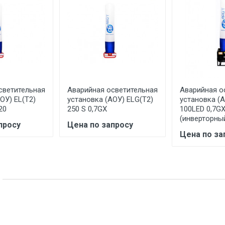
светительная
Аварийная осветительная
Аварийная о
ОУ) EL(T2)
установка (АОУ) ELG(T2)
установка (А
20
250 S 0,7GX
100LED 0,7G
(инверторны
просу
Цена по запросу
Цена по за