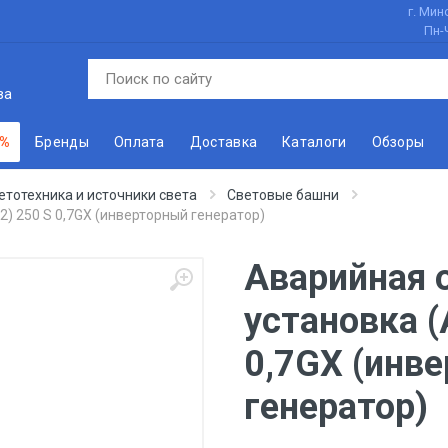
г. Минс
Пн-
ва
 %
Бренды
Оплата
Доставка
Каталоги
Обзоры
етотехника и источники света
Световые башни
) 250 S 0,7GX (инверторный генератор)
Аварийная 
установка (
0,7GX (инв
генератор)