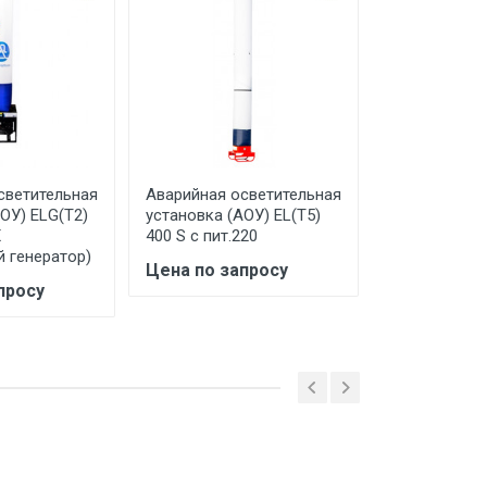
светительная
Аварийная осветительная
Аварийная о
ОУ) ELG(T2)
установка (АОУ) EL(T5)
установка (А
X
400 S с пит.220
150 S 0,7GX 
й генератор)
генератор)
Цена по запросу
просу
Цена по за