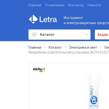
Главная
О компании
Контакты
Новости
Инструмент
и электрозащитные средст
Каталог
Акции
Главная
Каталог
Электрика и свет
Св
Аварийная осветительная установка (АОУ) ELG(T2