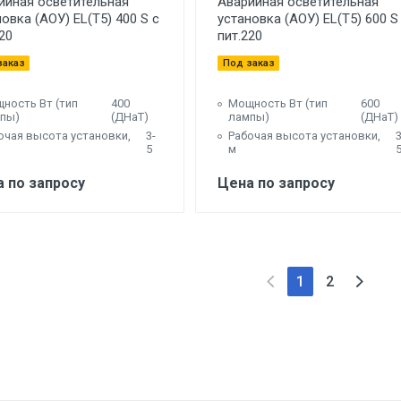
ийная осветительная
Аварийная осветительная
овка (АОУ) EL(T5) 400 S с
установка (АОУ) EL(T5) 600 S
20
пит.220
заказ
Под заказ
ность Вт (тип
400
Мощность Вт (тип
600
пы)
(ДНаТ)
лампы)
(ДНаТ)
очая высота установки,
3-
Рабочая высота установки,
3
5
м
 по запросу
Цена по запросу
1
2