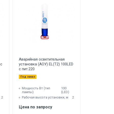
Аварийная осветительная
 с
установка (АОУ) EL(T2) 100LED
с пит.220
Под заказ
Мощность Вт (тип
100
лампы)
(LED)
2
Рабочая высота установки, м
2
Цена по запросу