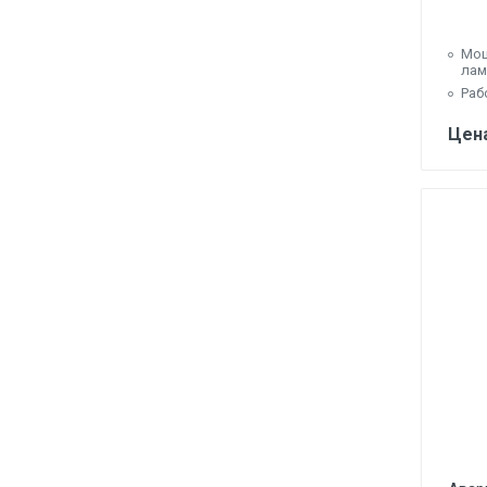
Мощ
лам
Раб
Цена