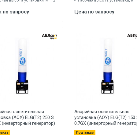
очая высота установки, м
2
Рабочая высота установки, м
 по запросу
Цена по запросу
ийная осветительная
Аварийная осветительная
новка (АОУ) ELG(T2) 250 S
установка (АОУ) ELG(T2) 150 
X (инверторный генератор)
0,7GX (инверторный генерато
заказ
Под заказ