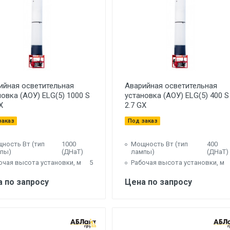
ийная осветительная
Аварийная осветительная
новка (АОУ) ELG(5) 1000 S
установка (АОУ) ELG(5) 400 S
X
2.7 GX
заказ
Под заказ
ность Вт (тип
1000
Мощность Вт (тип
400
пы)
(ДНаТ)
лампы)
(ДНаТ)
очая высота установки, м
5
Рабочая высота установки, м
 по запросу
Цена по запросу