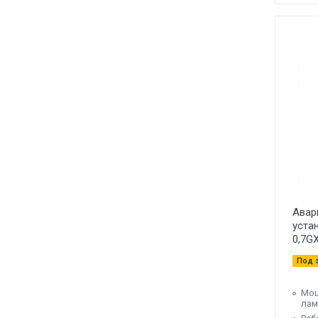
Авар
уста
0,7G
Под 
Мощ
лам