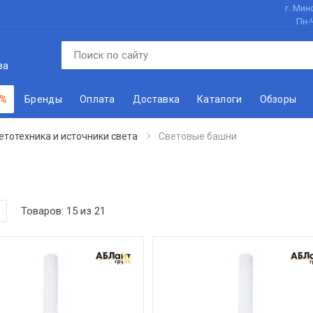
г. Минс
Пн-
ва
 %
Бренды
Оплата
Доставка
Каталоги
Обзоры
етотехника и источники света
Световые башни
Товаров:
15
из
21