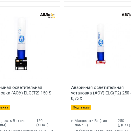
ийная осветительная
Аварийная осветительная
новка (АОУ) ELG(T2) 150 S
установка (АОУ) ELG(T2) 250 
X
0,7GX
заказ
Под заказ
ность Вт (тип
150
Мощность Вт (тип
250
пы)
(ДНаТ)
лампы)
(ДНаТ)