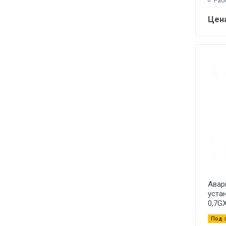
Раб
Цена
Авар
уста
0,7G
Под 