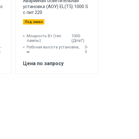
Аварийная осветительная
 с
установка (АОУ) EL(T5) 1000 S
с пит.220
Под заказ
Мощность Вт (тип
1000
лампы)
(ДНаТ)
-
Рабочая высота установки,
3-
5
м
5
Цена по запросу