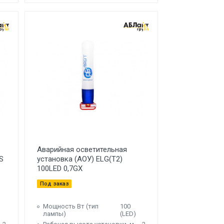
Аварийная осветительная
S
установка (АОУ) ELG(T2)
100LED 0,7GX
Под заказ
Мощность Вт (тип
100
лампы)
(LED)