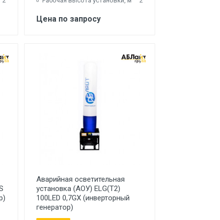
2
Рабочая высота установки, м
2
Цена по запросу
Аварийная осветительная
S
установка (АОУ) ELG(T2)
р)
100LED 0,7GX (инверторный
генератор)