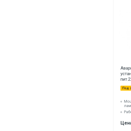
Авар
устан
пит.2
Под 
Мощ
лам
Раб
Цена