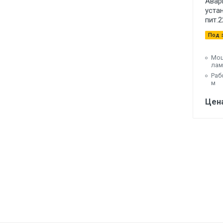
Авар
устан
пит.2
Под 
Мощ
лам
Раб
м
Цена