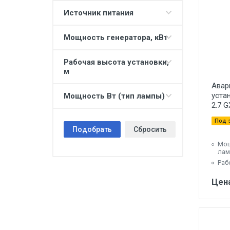
Источник питания
Мощность генератора, кВт
Рабочая высота установки,
м
Авар
уста
Мощность Вт (тип лампы)
2.7 G
Под 
Подобрать
Сбросить
Мощ
лам
Раб
Цена