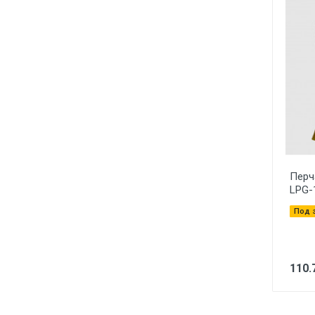
Перч
LPG-
Под 
110.