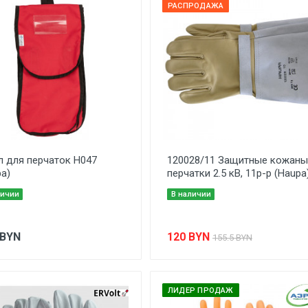
РАСПРОДАЖА
л для перчаток H047
120028/11 Защитные кожаны
ра)
перчатки 2.5 кВ, 11р-р (Haupa
личии
В наличии
BYN
120
BYN
155.5 BYN
ЛИДЕР ПРОДАЖ