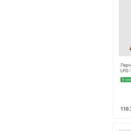
Перч
LPG-
В на
110.