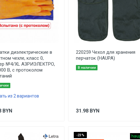
атки диэлектрические в
220259 Чехол для хранения
тном чехле, класс 0,
перчаток (HAUPA)
ер №4/XL АЗРИЭЛЕКТРО,
В наличии
000 В, с протоколом
таний
личии
ать из 2 вариантов
8
BYN
31.98
BYN
-23%