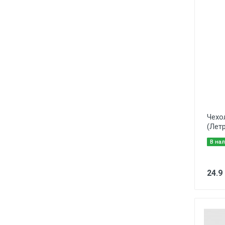
Чехо
(Лет
В на
24.9