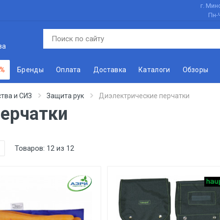
г. Минс
Пн-
ва
 %
Бренды
Оплата
Доставка
Каталоги
Обзоры
тва и СИЗ
Защита рук
Диэлектрические перчатки
перчатки
Товаров:
12
из
12