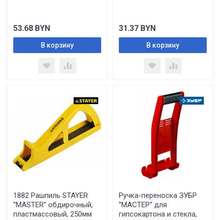
53.68
BYN
31.37
BYN
В корзину
В корзину
1882 Рашпиль STAYER
Ручка-переноска ЗУБР
''MASTER'' обдирочный,
''МАСТЕР'' для
пластмассовый, 250мм
гипсокартона и стекла,