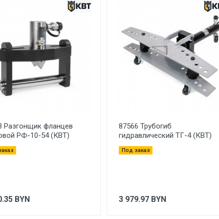
3 Разгонщик фланцев
87566 Трубогиб
овой РФ-10-54 (КВТ)
гидравлический ТГ-4 (КВТ)
заказ
Под заказ
0.35
BYN
3 979.97
BYN