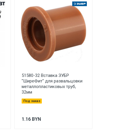
51580-32 Вставка ЗУБР
''ШиреФит'' для развальцовки
металлопластиковых труб,
32мм
Под заказ
1.16
BYN