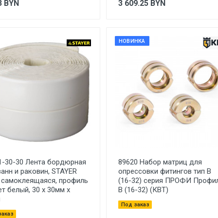
3
BYN
3 609.25
BYN
НОВИНКА
1-30-30 Лента бордюрная
89620 Набор матриц для
ванн и раковин, STAYER
опрессовки фитингов тип В
i, самоклеящаяся, профиль
(16-32) серия ПРОФИ Профи
ет белый, 30 х 30мм х
В (16-32) (КВТ)
м
Под заказ
заказ