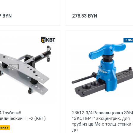
7
BYN
278.53
BYN
4 Трубогиб
23612-3/4 Развальцовка ЗУБ
авлический ТГ-2 (КВТ)
''ЭКСПЕРТ'' эксцентрик, для
труб из цв Me с толщ стенки
заказ
до