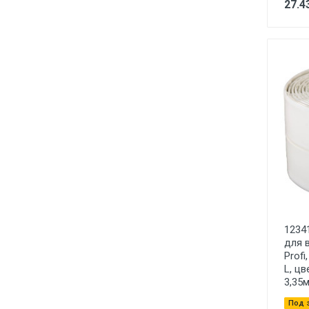
27.4
1234
для 
Prof
L, цв
3,35
Под 