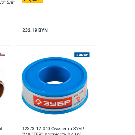
Под заказ
2'',5/8'',3/4''
232.19
BYN
AL
12373-12-040 Фумлента ЗУБР
''МАСТЕР'', плотность 0,40 г/