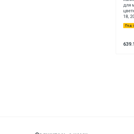
для 
цветн
18, 2
Под 
639.