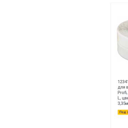
1234
для 
Prof
L, цв
3,35
Под 