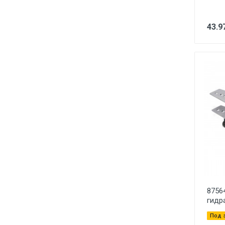
43.9
8756
гидр
Под 