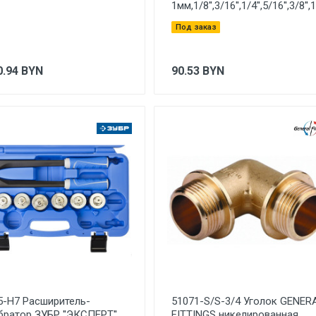
1мм,1/8'',3/16'',1/4'',5/16'',3/8'',1/
Под заказ
0.94
BYN
90.53
BYN
5-H7 Расширитель-
51071-S/S-3/4 Уголок GENER
братор ЗУБР ''ЭКСПЕРТ''
FITTINGS никелированная