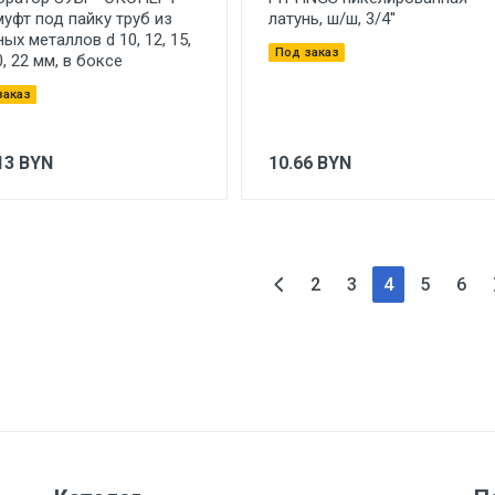
муфт под пайку труб из
латунь, ш/ш, 3/4''
ых металлов d 10, 12, 15,
Под заказ
0, 22 мм, в боксе
заказ
13
BYN
10.66
BYN
2
3
4
5
6