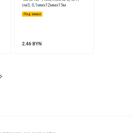
см3, 0,1ммх12ммх15м
Под заказ
2.46
BYN