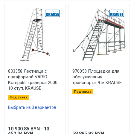
833358 Лестница с
970053 Площадка для
платформой VARIO
обслуживания
Kompakt, траверса 2000
транспорта, 9 м KRAUSE
10 ступ. KRAUSE
Под заказ
Под заказ
Выбрать из 3 вариантов
10 900.85
BYN
- 13
452.04
BYN
58 895.93
BYN