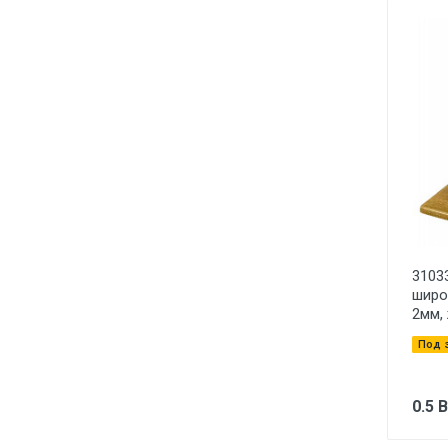
3103
широ
2мм,
Под 
0.5