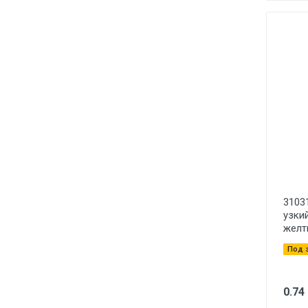
3103
узкий
желт
Под 
0.74