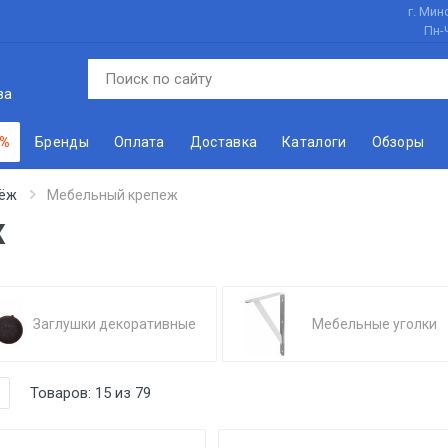
г. Минс
Пн-
ва
 %
Бренды
Оплата
Доставка
Каталоги
Обзоры
ёж
Мебельный крепеж
ж
Заглушки декоративные
Мебельные уголки
Товаров:
15
из
79