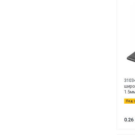
3103
широ
1.5м
Под 
0.26