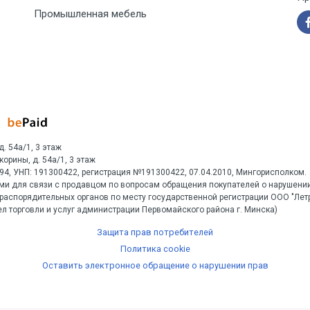
Промышленная мебель
д. 54а/1, 3 этаж
Скорины, д. 54а/1, 3 этаж
1594, УНП: 191300422, регистрация №191300422, 07.04.2010, Мингорисполком.
ми для связи с продавцом по вопросам обращения покупателей о нарушении
распорядительных органов по месту государственной регистрации ООО "Ле
л торговли и услуг администрации Первомайского района г. Минска)
Защита прав потребителей
Политика cookie
Оставить электронное обращение о нарушении прав