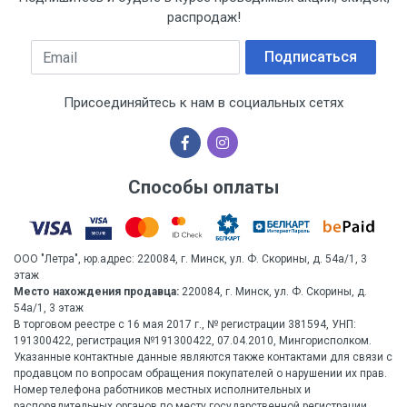
распродаж!
Email
Подписаться
Присоединяйтесь к нам в социальных сетях
Способы оплаты
ООО "Летра", юр.адрес: 220084, г. Минск, ул. Ф. Скорины, д. 54а/1, 3
этаж
Место нахождения продавца:
220084, г. Минск, ул. Ф. Скорины, д.
54а/1, 3 этаж
В торговом реестре с 16 мая 2017 г., № регистрации 381594, УНП:
191300422, регистрация №191300422, 07.04.2010, Мингорисполком.
Указанные контактные данные являются также контактами для связи с
продавцом по вопросам обращения покупателей о нарушении их прав.
Номер телефона работников местных исполнительных и
распорядительных органов по месту государственной регистрации