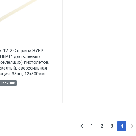
6-12-2 Стержни ЗУБР
СПЕРТ'' для клеевых
моклеящих) пистолетов,
 желтый, сверхсильная
ация, 33шт, 12х300мм
в наличии
1
2
3
4