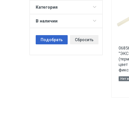
Категория
В наличии
Подобрать
Сбросить
0685
''ЭК
(тер
цвет
фикс
Нет 