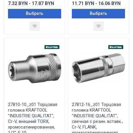
7.32
BYN
- 17.87
BYN
11.71
BYN
- 16.06
BYN
Выбрать
Выбрать
27810-10_z01 Торцовая
27812-16_z01 Торцовая
головка KRAFTOOL
головка KRAFTOOL
''INDUSTRIE QUALITAT'',
''INDUSTRIE QUALITAT'',
Cr-V, внешний TORX,
свечная с резин. вставк.,
хромосатинированная,
Cr-V, FLANK,
1/2'', Е 10
хромосатинированная,