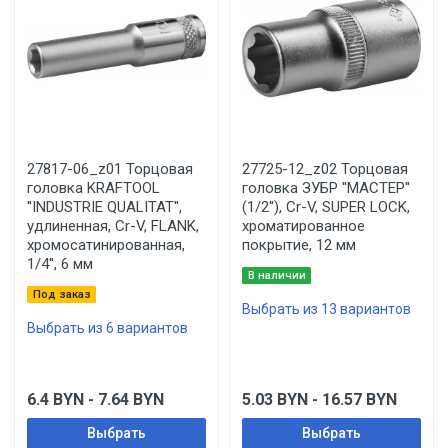
27817-06_z01 Торцовая
27725-12_z02 Торцовая
головка KRAFTOOL
головка ЗУБР ''МАСТЕР''
''INDUSTRIE QUALITAT'',
(1/2''), Cr-V, SUPER LOCK,
удлиненная, Cr-V, FLANK,
хроматированное
хромосатинированная,
покрытие, 12 мм
1/4'', 6 мм
В наличии
Под заказ
Выбрать из 13 вариантов
Выбрать из 6 вариантов
6.4
BYN
- 7.64
BYN
5.03
BYN
- 16.57
BYN
Выбрать
Выбрать