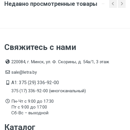
Недавно просмотренные товары
Вес
1 штука весит 4,7 килограмма.
Бренд
Hyundai
Свяжитесь с нами
Производитель и место нахождения
Hyundai Power Products
220084, г. Минск, ул. Ф. Скорины, д. 54а/1, 3 этаж
Страна производства
sale@letra.by
КИТАЙ
A1: 375 (29) 336-92-00
Гарантийный срок
375 (17) 336-92-00 (многоканальный)
1 год
Пн-Чт с 9:00 до 17:30
Срок службы
Пт с 9:00 до 17:00
Указан на упаковке / в паспорте товара
Сб-Вс – выходной
Дата изготовления
Каталог