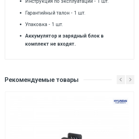
Инструкция по эксплуатации - 1 шт.
Гарантийный талон - 1 шт.
Упаковка - 1 шт.
Аккумулятор и зарядный блок в
комплект не входят.
Добавьте свой отзыв
Скорость движения цепи, м/сек
Рекомендуемые товары
Оценка
15
Напряжение изделия, В
Ваше имя
40
Наличие тормоза
Да
Email