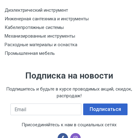
Указана на упаковке / в паспорте товара
Диэлектрический инструмент
Срок годности
Инженерная сантехника и инструменты
Указан на упаковке / в паспорте товара
Кабелепротяжные системы
Подтверждение соответствия
Механизированные инструменты
Товар соответствует требованиям технических
Расходные материалы и оснастка
регламентов ТР ТС (ЕАЭС). Сведения о номере
Промышленная мебель
сертификата/декларации соответствия содержатся
в сопроводительной документации к товару и
предоставляются по запросу покупателя
Подписка на новости
Организация импортер
ООО "Летра", Беларусь, г. Минск, ул. Ф.Скорины,
Подпишитесь и будьте в курсе проводимых акций, скидок,
54а/1, офис 34
распродаж!
Email
Подписаться
Присоединяйтесь к нам в социальных сетях