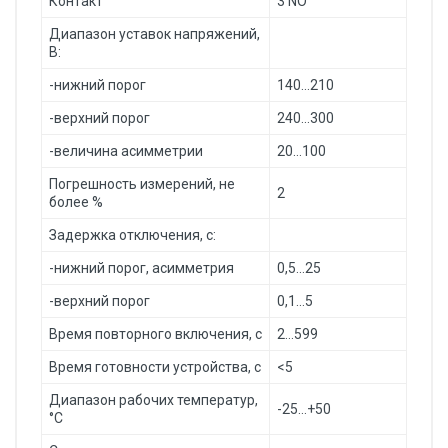
Контакт
3 NO
Диапазон уставок напряжений,
В:
-нижний порог
140...210
-верхний порог
240...300
-величина асимметрии
20…100
Погрешность измерений, не
2
более %
Задержка отключения, с:
-нижний порог, асимметрия
0,5...25
-верхний порог
0,1…5
Время повторного включения, с
2…599
Время готовности устройства, с
<5
Диапазон рабочих температур,
-25…+50
°С