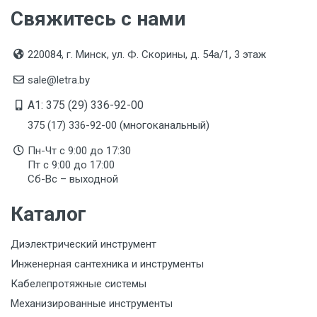
Свяжитесь с нами
Дата изготовления
Указана на упаковке / в паспорте товара
220084, г. Минск, ул. Ф. Скорины, д. 54а/1, 3 этаж
Срок годности
sale@letra.by
Указан на упаковке / в паспорте товара
A1: 375 (29) 336-92-00
Подтверждение соответствия
375 (17) 336-92-00 (многоканальный)
Товар соответствует требованиям технических
Пн-Чт с 9:00 до 17:30
регламентов ТР ТС (ЕАЭС). Сведения о номере
Пт с 9:00 до 17:00
сертификата/декларации соответствия содержатся
Сб-Вс – выходной
в сопроводительной документации к товару и
предоставляются по запросу покупателя
Каталог
Диэлектрический инструмент
Инженерная сантехника и инструменты
Кабелепротяжные системы
Механизированные инструменты